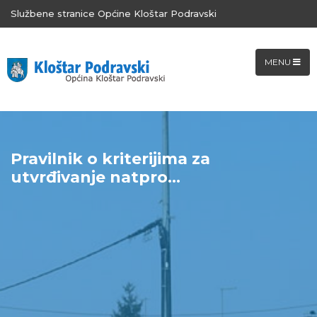
Službene stranice Općine Kloštar Podravski
MENU
Pravilnik o kriterijima za
utvrđivanje natpro...