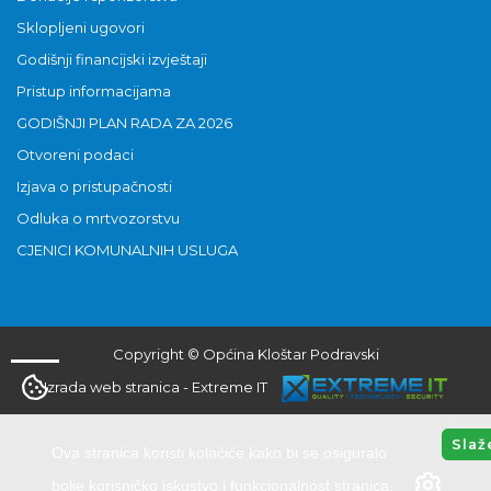
Sklopljeni ugovori
Godišnji financijski izvještaji
Pristup informacijama
GODIŠNJI PLAN RADA ZA 2026
Otvoreni podaci
Izjava o pristupačnosti
Odluka o mrtvozorstvu
CJENICI KOMUNALNIH USLUGA
Copyright © Općina Kloštar Podravski
Izrada web stranica
-
Extreme IT
Slaž
Ova stranica koristi kolačiće kako bi se osiguralo
bolje korisničko iskustvo i funkcionalnost stranica.