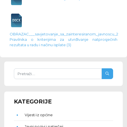
OBRAZAC___savjetovanje_sa_zainteresiranom_javnoscu_2
Pravilnika o kriterijima za utvrđivanje natprosječnih
rezultata u radu i načinu isplate (3)
KATEGORIJE
Vijesti iz općine
Javni pozivi i natječaji