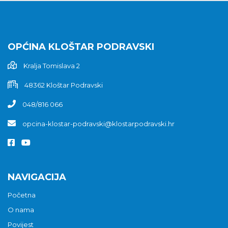
OPĆINA KLOŠTAR PODRAVSKI
Kralja Tomislava 2
48362 Kloštar Podravski
048/816 066
opcina-klostar-podravski@klostarpodravski.hr
NAVIGACIJA
Početna
O nama
Povijest