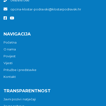
048/816 066
opcina-klostar-podravski@klostarpodravski.hr
NAVIGACIJA
Početna
O nama
Povijest
Vijesti
Pritužbe i predstavke
Kontakt
TRANSPARENTNOST
Javni pozivi i natječaji
Javna nabava