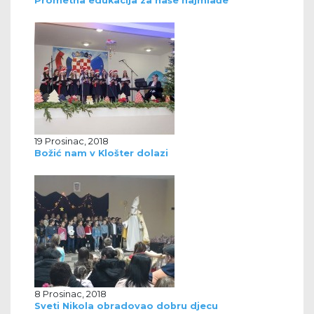
Prometna edukacija za naše najmlađe
19 Prosinac, 2018
Božić nam v Klošter dolazi
8 Prosinac, 2018
Sveti Nikola obradovao dobru djecu