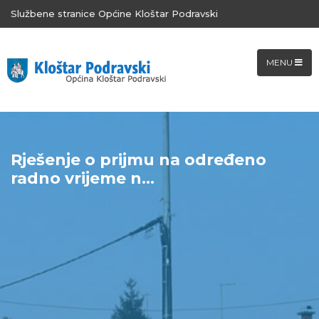
Službene stranice Općine Kloštar Podravski
MENU
Rješenje o prijmu na određeno
radno vrijeme n...