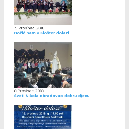
19 Prosinac, 2018
Božić nam v Klošter dolazi
8 Prosinac, 2018
Sveti Nikola obradovao dobru djecu