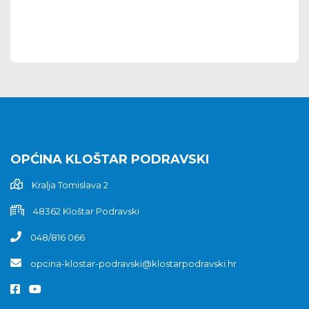
OPĆINA KLOŠTAR PODRAVSKI
Kralja Tomislava 2
48362 Kloštar Podravski
048/816 066
opcina-klostar-podravski@klostarpodravski.hr