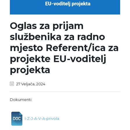
Oglas za prijam
službenika za radno
mjesto Referent/ica za
projekte EU-voditelj
projekta
27 Veljača, 2024
Dokumenti:
I-Z-J-A-V-A-privola