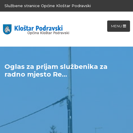
Službene stranice Općine Kloštar Podravski
MENU
Oglas za prijam službenika za
radno mjesto Re...