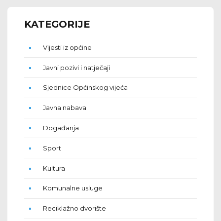
KATEGORIJE
Vijesti iz općine
Javni pozivi i natječaji
Sjednice Općinskog vijeća
Javna nabava
Događanja
Sport
Kultura
Komunalne usluge
Reciklažno dvorište