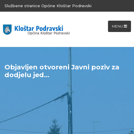
Službene stranice Općine Kloštar Podravski
MENU
Objavljen otvoreni Javni poziv za
dodjelu jed...