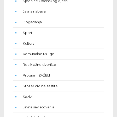
Sjednice Općinskog vijeća
Javna nabava
Događanja
Sport
Kultura
Komunalne usluge
Reciklažno dvorište
Program ZAŽELI
Stožer civilne zaštite
Sazivi
Javna savjetovanja