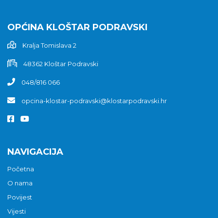
OPĆINA KLOŠTAR PODRAVSKI
Kralja Tomislava 2
48362 Kloštar Podravski
048/816 066
opcina-klostar-podravski@klostarpodravski.hr
NAVIGACIJA
Početna
O nama
Povijest
Vijesti