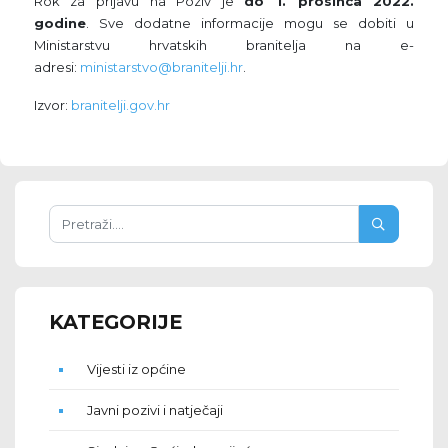
Rok za prijavu na Poziv je
do 1. prosinca 2022.
godine
. Sve dodatne informacije mogu se dobiti u
Ministarstvu hrvatskih branitelja na e-
adresi:
ministarstvo@branitelji.hr
.
Izvor:
branitelji.gov.hr
KATEGORIJE
Vijesti iz općine
Javni pozivi i natječaji