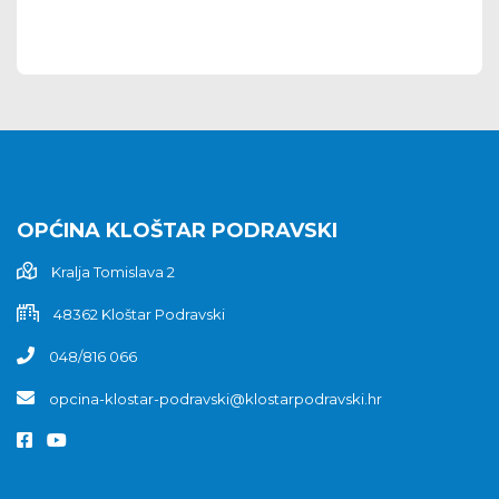
OPĆINA KLOŠTAR PODRAVSKI
Kralja Tomislava 2
48362 Kloštar Podravski
048/816 066
opcina-klostar-podravski@klostarpodravski.hr