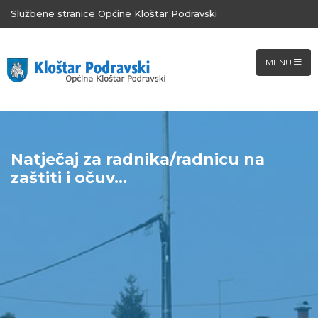
Službene stranice Općine Kloštar Podravski
MENU
Natječaj za radnika/radnicu na
zaštiti i očuv...