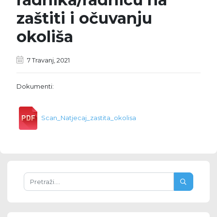
zaštiti i očuvanju
okoliša
7 Travanj, 2021
Dokumenti:
Scan_Natjecaj_zastita_okolisa