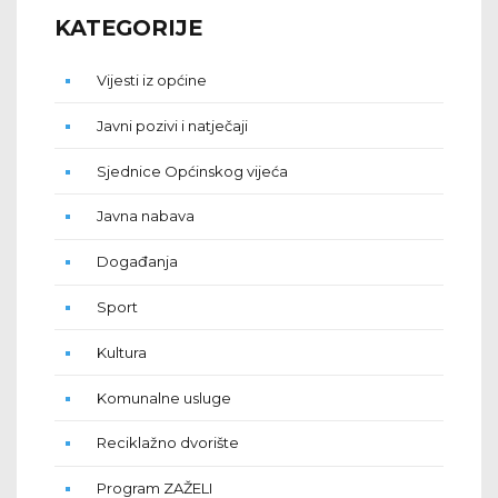
KATEGORIJE
Vijesti iz općine
Javni pozivi i natječaji
Sjednice Općinskog vijeća
Javna nabava
Događanja
Sport
Kultura
Komunalne usluge
Reciklažno dvorište
Program ZAŽELI