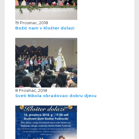
19 Prosinac, 2018
Božić nam v Klošter dolazi
8 Prosinac, 2018
Sveti Nikola obradovao dobru djecu