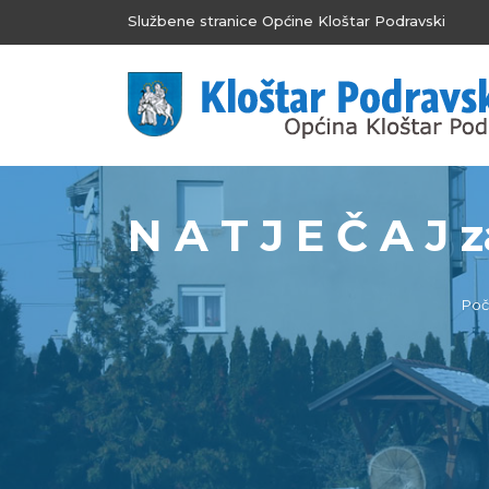
Službene stranice Općine Kloštar Podravski
N A T J E Č A J 
Poč