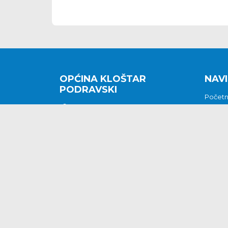
OPĆINA KLOŠTAR
NAVI
PODRAVSKI
Počet
Kralja Tomislava 2
O nam
Povijes
48362 Kloštar Podravski
Vijesti
048/816 066
Prituž
opcina-klostar-
Kontak
podravski@klostarpodravski.hr