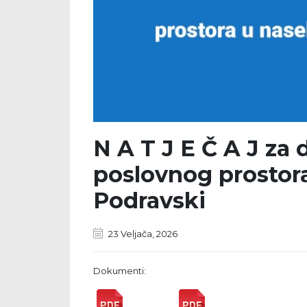
N A T J E Č A J za
poslovnog prostora
Podravski
23 Veljača, 2026
Dokumenti: