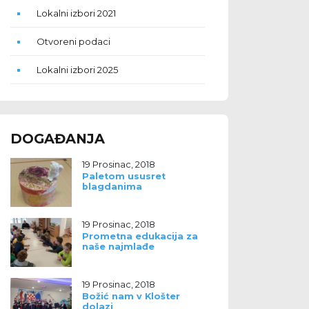
Lokalni izbori 2021
Otvoreni podaci
Lokalni izbori 2025
DOGAĐANJA
19 Prosinac, 2018
Paletom ususret
blagdanima
19 Prosinac, 2018
Prometna edukacija za
naše najmlađe
19 Prosinac, 2018
Božić nam v Klošter
dolazi