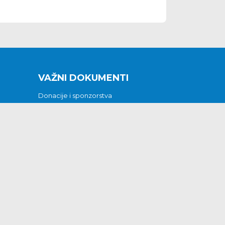
VAŽNI DOKUMENTI
Donacije i sponzorstva
Sklopljeni ugovori
Godišnji financijski izvještaji
Pristup informacijama
GODIŠNJI PLAN RADA ZA 2026
Otvoreni podaci
Izjava o pristupačnosti
Odluka o mrtvozorstvu
CJENICI KOMUNALNIH USLUGA