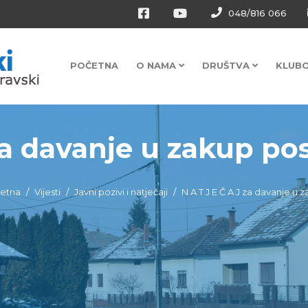
048/816 066
POČETNA
O NAMA
DRUŠTVA
KLUB
za davanje u zakup pos
etna
Vijesti
Javni pozivi i natječaji
N A T J E Č A J za davanje u