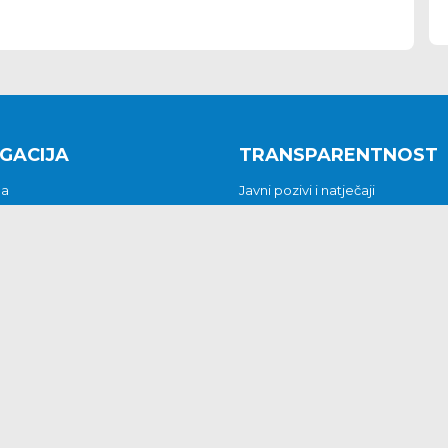
GACIJA
TRANSPARENTNOST
na
Javni pozivi i natječaji
a
Javna nabava
t
Javni pozivi i natječaji
Jedinstveni upravni odjel
be i predstavke
Općinsko vijeće
t
Općinski načelnik
Pritužbe i predstavke