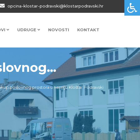
opcina-klostar-podravski@klostarpodravski.hr
OVI
UDRUGE
NOVOSTI
KONTAKT
lovnog...
 zakup poslovnog prostora u naselju Kloštar Podravski