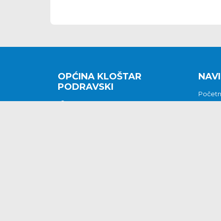
OPĆINA KLOŠTAR
NAVI
PODRAVSKI
Počet
Kralja Tomislava 2
O nam
Povijes
48362 Kloštar Podravski
Vijesti
048/816 066
Prituž
opcina-klostar-
Kontak
podravski@klostarpodravski.hr