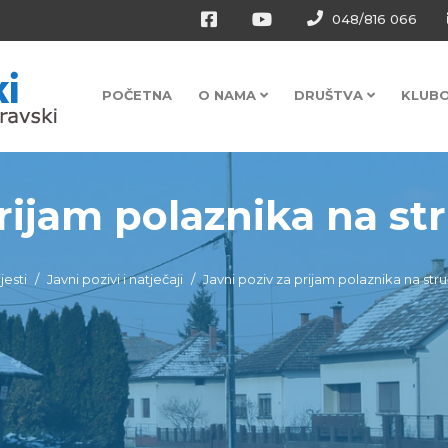
048/816 066
POČETNA
O NAMA
DRUŠTVA
KLUB
rijam polaznika na str
jesti
Javni pozivi i natječaji
Javni poziv za prijam polaznika na st