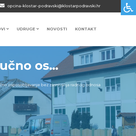
opcina-klostar-podravski@klostarpodravski.hr
OVI
UDRUGE
NOVOSTI
KONTAKT
učno os...
ručno osposobljavanje bez zasnivanja radnog odnosa