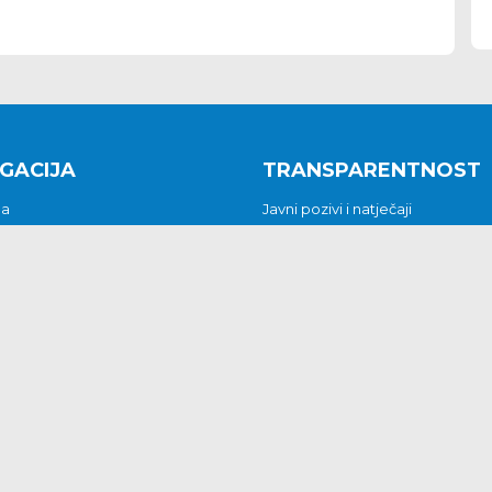
GACIJA
TRANSPARENTNOST
na
Javni pozivi i natječaji
a
Javna nabava
t
Javni pozivi i natječaji
Jedinstveni upravni odjel
be i predstavke
Općinsko vijeće
t
Općinski načelnik
Pritužbe i predstavke