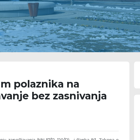
jam polaznika na
vanje bez zasnivanja
ju zapošljavanja (NN 57/12, 120/12) , i članka 93. Zakona o