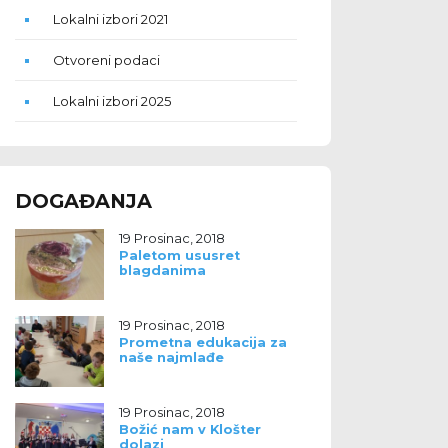
Lokalni izbori 2021
Otvoreni podaci
Lokalni izbori 2025
DOGAĐANJA
19 Prosinac, 2018
Paletom ususret
blagdanima
19 Prosinac, 2018
Prometna edukacija za
naše najmlađe
19 Prosinac, 2018
Božić nam v Klošter
dolazi