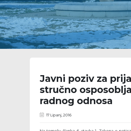
Javni poziv za pri
stručno osposoblja
radnog odnosa
17 Lipanj, 2016
Na temelju članka 6. stavka 1. Zakona o potican