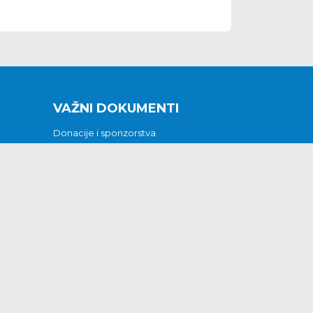
VAŽNI DOKUMENTI
Donacije i sponzorstva
Sklopljeni ugovori
Godišnji financijski izvještaji
Pristup informacijama
GODIŠNJI PLAN RADA ZA 2026
Otvoreni podaci
Izjava o pristupačnosti
Odluka o mrtvozorstvu
CJENICI KOMUNALNIH USLUGA