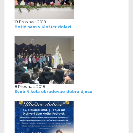
19 Prosinac, 2018
Božić nam v Klošter dolazi
8 Prosinac, 2018
Sveti Nikola obradovao dobru djecu