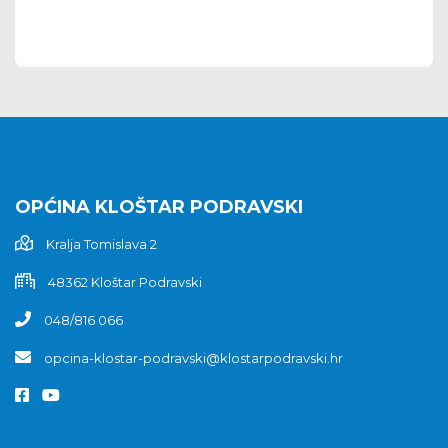
OPĆINA KLOŠTAR PODRAVSKI
Kralja Tomislava 2
48362 Kloštar Podravski
048/816 066
opcina-klostar-podravski@klostarpodravski.hr