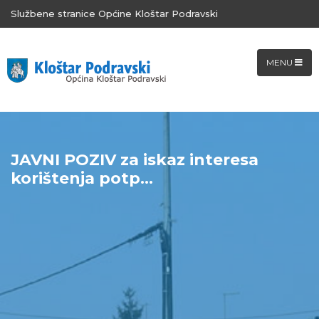
Službene stranice Općine Kloštar Podravski
MENU
JAVNI POZIV za iskaz interesa
korištenja potp...