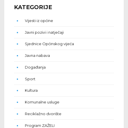
KATEGORIJE
Vijesti iz općine
Javni pozivi i natječaji
Sjednice Općinskog vijeća
Javna nabava
Događanja
Sport
Kultura
Komunalne usluge
Reciklažno dvorište
Program ZAŽELI