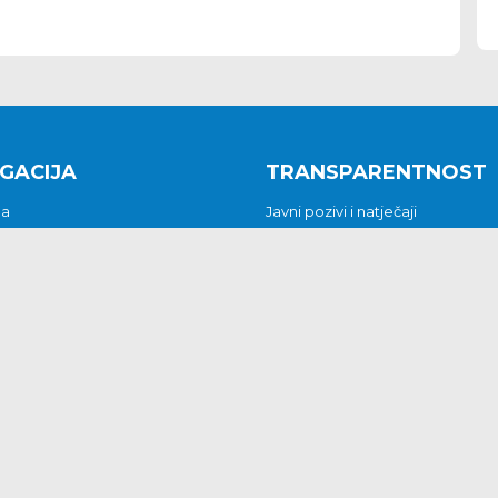
GACIJA
TRANSPARENTNOST
na
Javni pozivi i natječaji
a
Javna nabava
t
Javni pozivi i natječaji
Jedinstveni upravni odjel
be i predstavke
Općinsko vijeće
t
Općinski načelnik
Pritužbe i predstavke