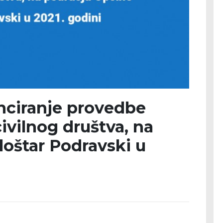
anciranje provedbe
vilnog društva, na
oštar Podravski u