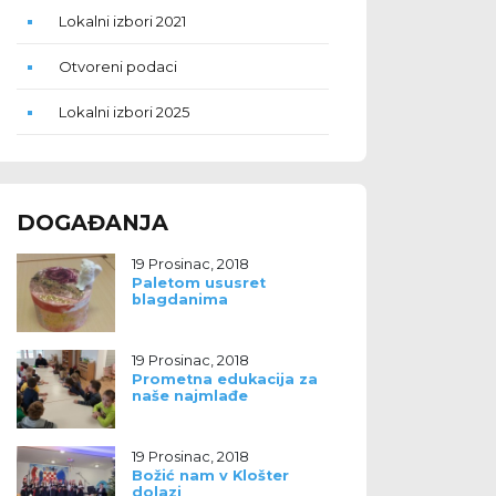
Lokalni izbori 2021
Otvoreni podaci
Lokalni izbori 2025
DOGAĐANJA
19 Prosinac, 2018
Paletom ususret
blagdanima
19 Prosinac, 2018
Prometna edukacija za
naše najmlađe
19 Prosinac, 2018
Božić nam v Klošter
dolazi