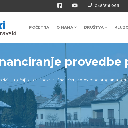
048/816 066
POČETNA
O NAMA
DRUŠTVA
KLUB
financiranje provedbe 
zivi i natječaji
Javni poziv za financiranje provedbe programa udruga