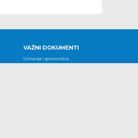
VAŽNI DOKUMENTI
Donacije i sponzorstva
Sklopljeni ugovori
Godišnji financijski izvještaji
Pristup informacijama
GODIŠNJI PLAN RADA ZA 2026
Otvoreni podaci
Izjava o pristupačnosti
Odluka o mrtvozorstvu
CJENICI KOMUNALNIH USLUGA