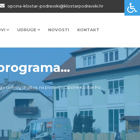
opcina-klostar-podravski@klostarpodravski.hr
OVI
UDRUGE
NOVOSTI
KONTAKT
programa...
 civilnog društva, na području Općine Kloštar Po...