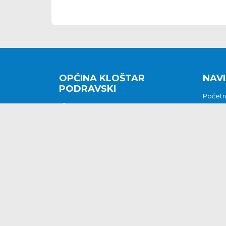
OPĆINA KLOŠTAR
NAVI
PODRAVSKI
Počet
Kralja Tomislava 2
O nam
Povijes
48362 Kloštar Podravski
Vijesti
048/816 066
Prituž
opcina-klostar-
Kontak
podravski@klostarpodravski.hr