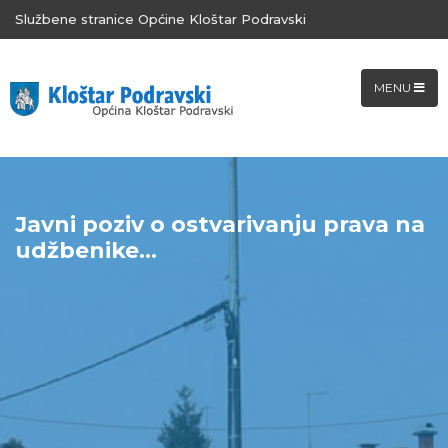
Službene stranice Općine Kloštar Podravski
MENU
Javni poziv o ostvarivanju prava na
udžbenike...