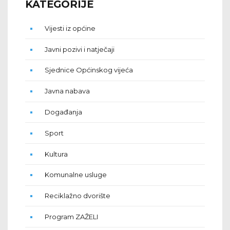
KATEGORIJE
Vijesti iz općine
Javni pozivi i natječaji
Sjednice Općinskog vijeća
Javna nabava
Događanja
Sport
Kultura
Komunalne usluge
Reciklažno dvorište
Program ZAŽELI