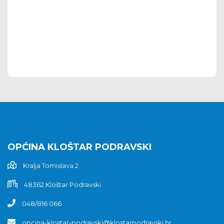
OPĆINA KLOŠTAR PODRAVSKI
Kralja Tomislava 2
48362 Kloštar Podravski
048/816 066
opcina-klostar-podravski@klostarpodravski.hr