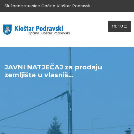
Službene stranice Općine Kloštar Podravski
MENU
JAVNI NATJEČAJ za prodaju
zemljišta u vlasniš...