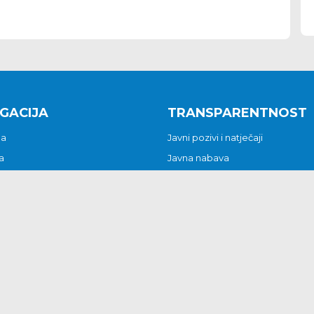
GACIJA
TRANSPARENTNOST
na
Javni pozivi i natječaji
a
Javna nabava
t
Javni pozivi i natječaji
Jedinstveni upravni odjel
be i predstavke
Općinsko vijeće
t
Općinski načelnik
Pritužbe i predstavke