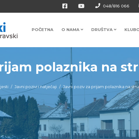
048/816 066
POČETNA
O NAMA
DRUŠTVA
KLUB
rijam polaznika na str
jesti
Javni pozivi i natječaji
Javni poziv za prijam polaznika na st