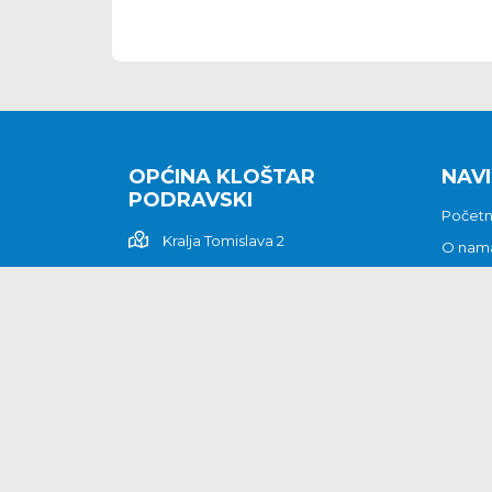
OPĆINA KLOŠTAR
NAVI
PODRAVSKI
Počet
Kralja Tomislava 2
O nam
Povijes
48362 Kloštar Podravski
Vijesti
048/816 066
Prituž
opcina-klostar-
Kontak
podravski@klostarpodravski.hr