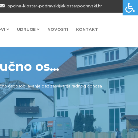
opcina-klostar-podravski@klostarpodravski.hr
OVI
UDRUGE
NOVOSTI
KONTAKT
učno os...
ručno osposobljavanje bez zasnivanja radnog odnosa