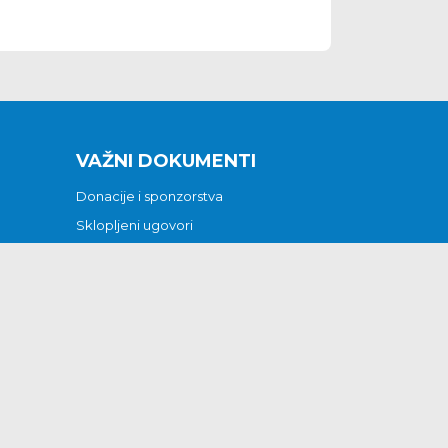
VAŽNI DOKUMENTI
Donacije i sponzorstva
Sklopljeni ugovori
Godišnji financijski izvještaji
Pristup informacijama
GODIŠNJI PLAN RADA ZA 2026
Otvoreni podaci
Izjava o pristupačnosti
Odluka o mrtvozorstvu
CJENICI KOMUNALNIH USLUGA