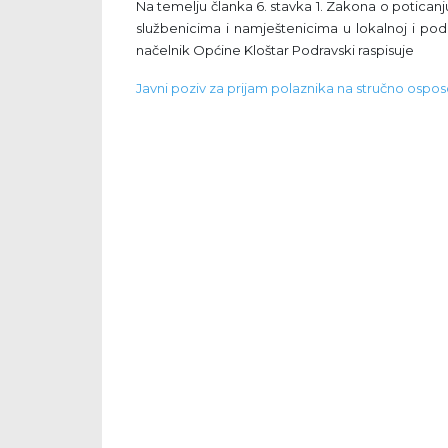
Na temelju članka 6. stavka 1. Zakona o poticanju 
službenicima i namještenicima u lokalnoj i podr
načelnik Općine Kloštar Podravski raspisuje
Javni poziv za prijam polaznika na stručno ospo