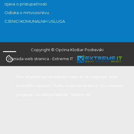
Izjava o pristupačnosti
Odluka o mrtvozorstvu
CJENICI KOMUNALNIH USLUGA
Copyright © Općina Kloštar Podravski
Izrada web stranica
-
Extreme IT
Ova stranica koristi kolačiće kako bi se osiguralo bolje
korisničko iskustvo i funkcionalnost stranica. Za nastavak
pregleda i korištenje kliknite "Slažem se".