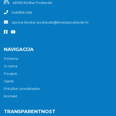
48362 Kloštar Podravski
048/816 066
opcina-klostar-podravski@klostarpodravski.hr
NAVIGACIJA
Početna
O nama
Povijest
Vijesti
Pritužbe i predstavke
Kontakt
TRANSPARENTNOST