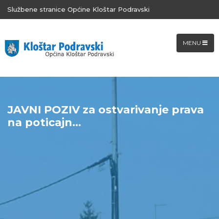
Službene stranice Općine Kloštar Podravski
MENU
JAVNI POZIV za ostvarivanje prava
na poticajn...