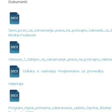
Dokumenti:
Javni_poziv_za_ostvarivanje_prava_na_poticajnu_naknadu_za
Kloštar Podravski
Obrazac_1_Zahtjev_za_ostvarivanje_prava_na_poticajnu_nakn
Odluka o osnivanju Povjerenstva za provedbu
natječaja
Program_mjera_primarne_zdravstvene_zaštite_Općine_Kloštar