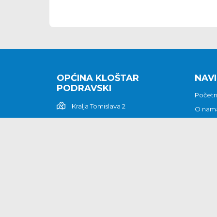
OPĆINA KLOŠTAR
NAVI
PODRAVSKI
Počet
Kralja Tomislava 2
O nam
Povijes
48362 Kloštar Podravski
Vijesti
048/816 066
Prituž
opcina-klostar-
Kontak
podravski@klostarpodravski.hr