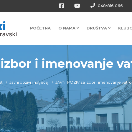
048/816 066
POČETNA
O NAMA
DRUŠTVA
KLUB
izbor i imenovanje va
sti
Javni pozivi i natječaji
JAVNI POZIV za izbor i imenovanje vatr