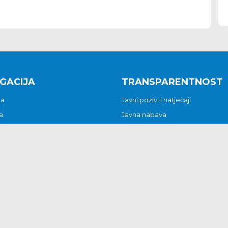
GACIJA
TRANSPARENTNOST
na
Javni pozivi i natječaji
a
Javna nabava
t
Javni pozivi i natječaji
Jedinstveni upravni odjel
be i predstavke
Općinsko vijeće
t
Općinski načelnik
Pritužbe i predstavke