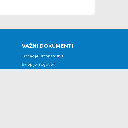
VAŽNI DOKUMENTI
Donacije i sponzorstva
Sklopljeni ugovori
Godišnji financijski izvještaji
Pristup informacijama
GODIŠNJI PLAN RADA ZA 2026
Otvoreni podaci
Izjava o pristupačnosti
Odluka o mrtvozorstvu
CJENICI KOMUNALNIH USLUGA