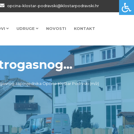
opcina-klostar-podravski@klostarpodravski.hr
OVI
UDRUGE
NOVOSTI
KONTAKT
trogasnog...
ogasnog zapovjednika Općine Kloštar Podrvski (m/z)