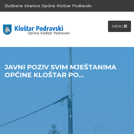
Službene stranice Općine Kloštar Podravski
MENU
JAVNI POZIV SVIM MJEŠTANIMA
OPĆINE KLOŠTAR PO...