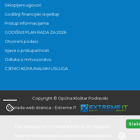
Sklopljeni ugovori
Godišnji financijski izvještaji
Pristup informacijama
GODIŠNJI PLAN RADA ZA 2026
Otvoreni podaci
Izjava o pristupačnosti
Odluka o mrtvozorstvu
CJENICI KOMUNALNIH USLUGA
Copyright © Općina Kloštar Podravski
Izrada web stranica
-
Extreme IT
Slaž
Ova stranica koristi kolačiće kako bi se osiguralo
bolje korisničko iskustvo i funkcionalnost stranica.