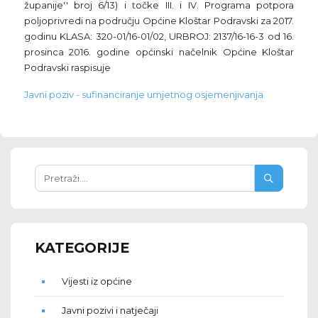
županije'' broj 6/13) i točke III. i IV. Programa potpora
poljoprivredi na području Općine Kloštar Podravski za 2017.
godinu KLASA: 320-01/16-01/02, URBROJ: 2137/16-16-3 od 16.
prosinca 2016. godine općinski načelnik Općine Kloštar
Podravski raspisuje
Javni poziv - sufinanciranje umjetnog osjemenjivanja
KATEGORIJE
Vijesti iz općine
Javni pozivi i natječaji