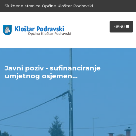
Službene stranice Općine Kloštar Podravski
MENU
Javni poziv - sufinanciranje
umjetnog osjemen...