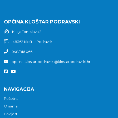
OPĆINA KLOŠTAR PODRAVSKI
Kralja Tomislava 2
48362 Kloštar Podravski
048/816 066
opcina-klostar-podravski@klostarpodravski.hr
NAVIGACIJA
Početna
O nama
Povijest