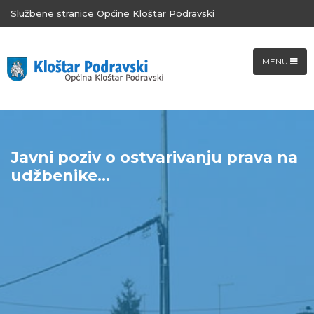
Službene stranice Općine Kloštar Podravski
MENU
Javni poziv o ostvarivanju prava na
udžbenike...