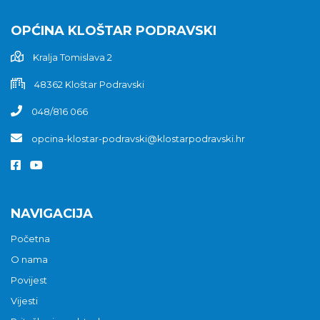
OPĆINA KLOŠTAR PODRAVSKI
Kralja Tomislava 2
48362 Kloštar Podravski
048/816 066
opcina-klostar-podravski@klostarpodravski.hr
NAVIGACIJA
Početna
O nama
Povijest
Vijesti