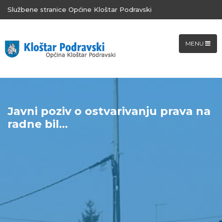
Službene stranice Općine Kloštar Podravski
MENU
Javni poziv o ostvarivanju prava na
radne bil...