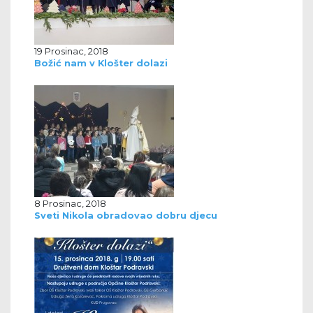
19 Prosinac, 2018
Božić nam v Klošter dolazi
8 Prosinac, 2018
Sveti Nikola obradovao dobru djecu