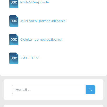
I-Z-J-A-V-A-privola
Javni poziv- pomoć udžbenici
Odluka - pomoć udžbenici
Z A H T J E V