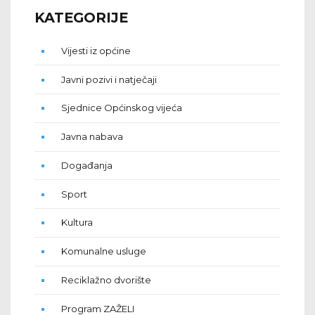
KATEGORIJE
Vijesti iz općine
Javni pozivi i natječaji
Sjednice Općinskog vijeća
Javna nabava
Događanja
Sport
Kultura
Komunalne usluge
Reciklažno dvorište
Program ZAŽELI