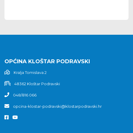
OPĆINA KLOŠTAR PODRAVSKI
Kralja Tomislava 2
48362 Kloštar Podravski
048/816 066
opcina-klostar-podravski@klostarpodravski.hr