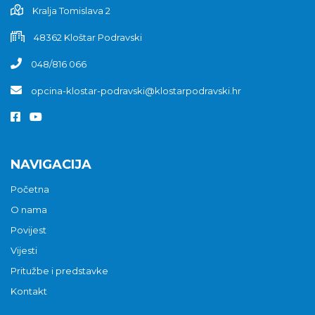
Kralja Tomislava 2
48362 Kloštar Podravski
048/816 066
opcina-klostar-podravski@klostarpodravski.hr
NAVIGACIJA
Početna
O nama
Povijest
Vijesti
Pritužbe i predstavke
Kontakt