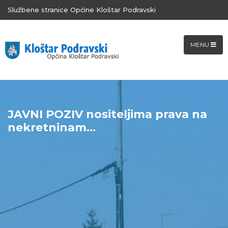
Službene stranice Općine Kloštar Podravski
MENU
JAVNI POZIV nositeljima prava na
nekretninam...