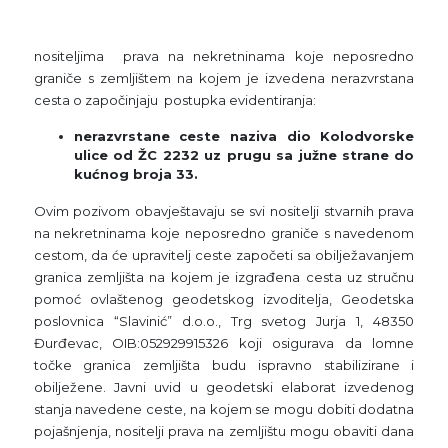
nositeljima prava na nekretninama koje neposredno
graniče s zemljištem na kojem je izvedena nerazvrstana
cesta o započinjaju postupka evidentiranja:
nerazvrstane ceste naziva dio Kolodvorske
ulice od ŽC 2232 uz prugu sa južne strane do
kućnog broja 33.
Ovim pozivom obavještavaju se svi nositelji stvarnih prava
na nekretninama koje neposredno graniče s navedenom
cestom, da će upravitelj ceste započeti sa obilježavanjem
granica zemljišta na kojem je izgrađena cesta uz stručnu
pomoć ovlaštenog geodetskog izvoditelja, Geodetska
poslovnica “Slavinić” d.o.o., Trg svetog Jurja 1, 48350
Đurđevac, OIB:052929915326 koji osigurava da lomne
točke granica zemljišta budu ispravno stabilizirane i
obilježene. Javni uvid u geodetski elaborat izvedenog
stanja navedene ceste, na kojem se mogu dobiti dodatna
pojašnjenja, nositelji prava na zemljištu mogu obaviti dana