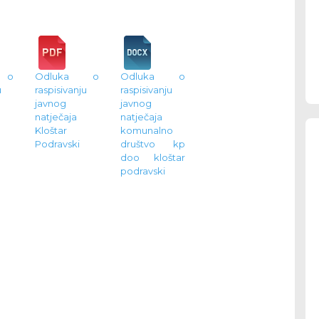
 o
Odluka o
Odluka o
u
raspisivanju
raspisivanju
javnog
javnog
natječaja
natječaja
Kloštar
komunalno
Podravski
društvo kp
doo kloštar
podravski