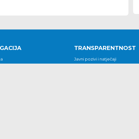
GACIJA
TRANSPARENTNOST
na
Javni pozivi i natječaji
a
Javna nabava
t
Javni pozivi i natječaji
Jedinstveni upravni odjel
be i predstavke
Općinsko vijeće
t
Općinski načelnik
Pritužbe i predstavke