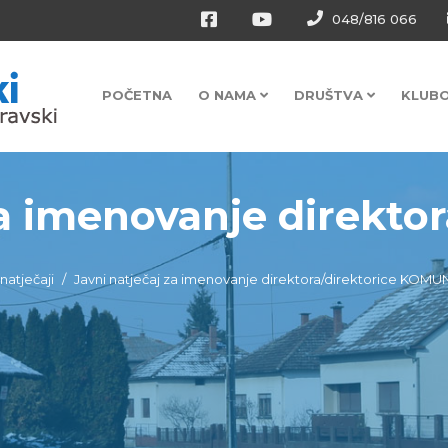
048/816 066
POČETNA
O NAMA
DRUŠTVA
KLUB
a imenovanje direktora
 natječaji
Javni natječaj za imenovanje direktora/direktorice KOM