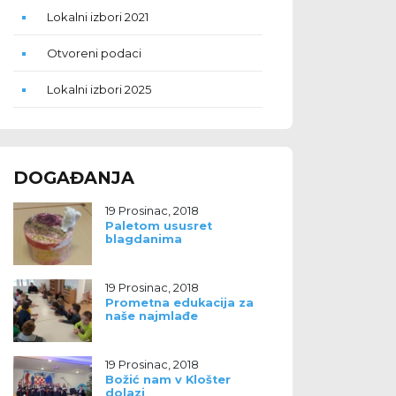
Lokalni izbori 2021
Otvoreni podaci
Lokalni izbori 2025
DOGAĐANJA
19 Prosinac, 2018
Paletom ususret
blagdanima
19 Prosinac, 2018
Prometna edukacija za
naše najmlađe
19 Prosinac, 2018
Božić nam v Klošter
dolazi