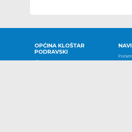
OPĆINA KLOŠTAR
NAVI
PODRAVSKI
Počet
Kralja Tomislava 2
O nam
Povijes
48362 Kloštar Podravski
Vijesti
048/816 066
Prituž
opcina-klostar-
Kontak
podravski@klostarpodravski.hr