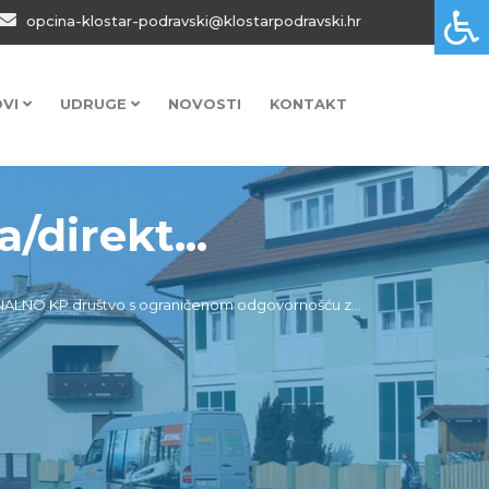
opcina-klostar-podravski@klostarpodravski.hr
OVI
UDRUGE
NOVOSTI
KONTAKT
/direkt...
UNALNO KP društvo s ograničenom odgovornošću z...