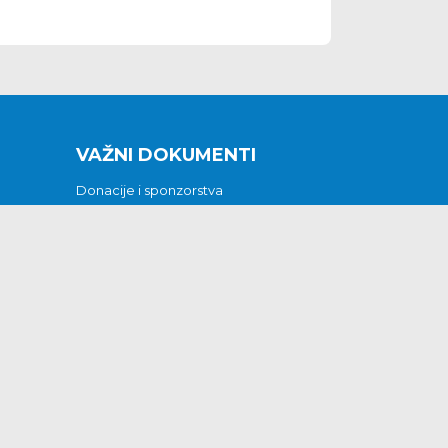
VAŽNI DOKUMENTI
Donacije i sponzorstva
Sklopljeni ugovori
Godišnji financijski izvještaji
Pristup informacijama
GODIŠNJI PLAN RADA ZA 2026
Otvoreni podaci
Izjava o pristupačnosti
Odluka o mrtvozorstvu
CJENICI KOMUNALNIH USLUGA