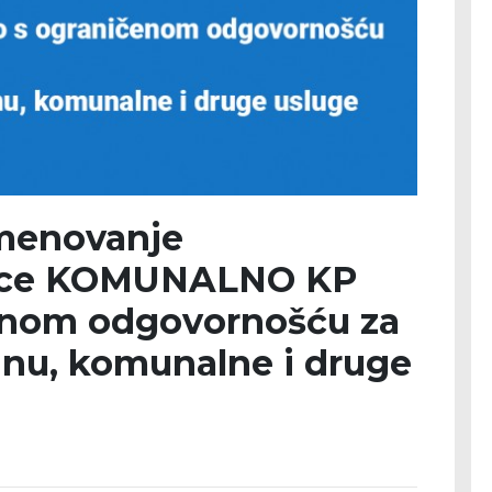
imenovanje
orice KOMUNALNO KP
enom odgovornošću za
inu, komunalne i druge