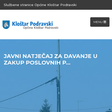
Službene stranice Općine Kloštar Podravski
MENU
JAVNI NATJEČAJ ZA DAVANJE U
ZAKUP POSLOVNIH P...