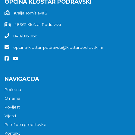
OPĆINA KLOŠTAR PODRAVSKI
Kralja Tomislava 2
48362 Kloštar Podravski
048/816 066
opcina-klostar-podravski@klostarpodravski.hr
NAVIGACIJA
Početna
O nama
Povijest
Vijesti
Pritužbe i predstavke
Kontakt