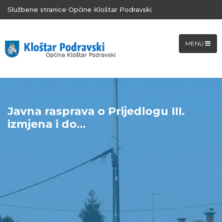
Službene stranice Općine Kloštar Podravski
MENU
Javna rasprava o Prijedlogu III.
izmjena i do...