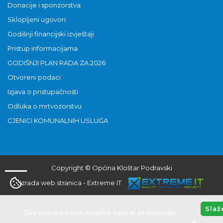
Donacije i sponzorstva
Sklopljeni ugovori
Godišnji financijski izvještaji
Pristup informacijama
GODIŠNJI PLAN RADA ZA 2026
Otvoreni podaci
Izjava o pristupačnosti
Odluka o mrtvozorstvu
CJENICI KOMUNALNIH USLUGA
Copyright © Općina Kloštar Podravski
Izrada web stranica
-
Extreme IT
Slaž
Ova stranica koristi kolačiće kako bi se osiguralo