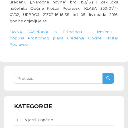
uređenju („Narodne novine“ broj 153/13.) i Zaključka
načelnika Općine Kloštar Podravski, KLASA: 350-01/14-
01/02, URBROJ: 2137/2-16-16-38 od 05. listopada 2016.
godine objavljuje se
JAVNA RASPRAVA o Prijedlogu III. izmjena i
dopuna Prostornog plana uređenja Općine Kloštar
Podravski
KATEGORIJE
Vijesti iz općine