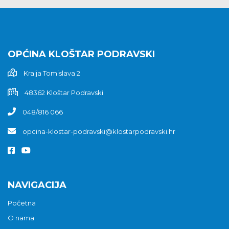
OPĆINA KLOŠTAR PODRAVSKI
Kralja Tomislava 2
48362 Kloštar Podravski
048/816 066
opcina-klostar-podravski@klostarpodravski.hr
NAVIGACIJA
Početna
O nama