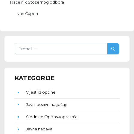
Načelnik Stožernog odbora
Ivan Čupen
KATEGORIJE
Vijesti iz općine
Javni pozivi i natječaji
Sjednice Općinskog vijeća
Javna nabava