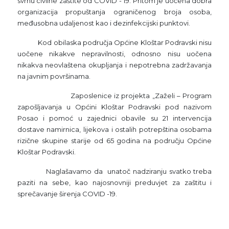
svrhu civilne zaštite od COVID - 19. Pritom je uočena dobra
organizacija propuštanja ograničenog broja osoba,
međusobna udaljenost kao i dezinfekcijski punktovi.
Kod obilaska područja Općine Kloštar Podravski nisu
uočene nikakve nepravilnosti, odnosno nisu uočena
nikakva neovlaštena okupljanja i nepotrebna zadržavanja
na javnim površinama.
Zaposlenice iz projekta „Zaželi – Program
zapošljavanja u Općini Kloštar Podravski pod nazivom
Posao i pomoć u zajednici obavile su 21 intervencija
dostave namirnica, lijekova i ostalih potrepština osobama
rizične skupine starije od 65 godina na području Općine
Kloštar Podravski.
Naglašavamo da unatoč nadziranju svatko treba
paziti na sebe, kao najosnovniji preduvjet za zaštitu i
sprečavanje širenja COVID -19.