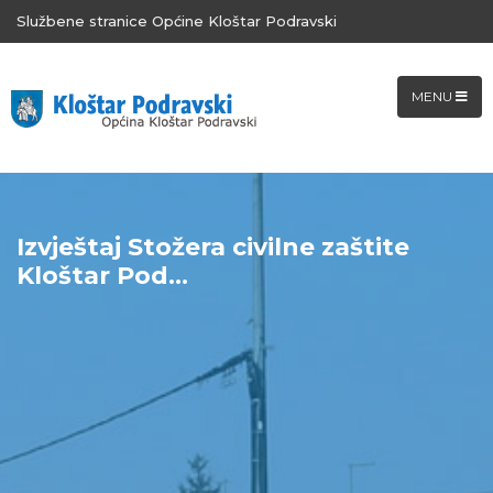
Službene stranice Općine Kloštar Podravski
MENU
Izvještaj Stožera civilne zaštite
Kloštar Pod...