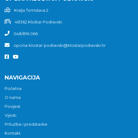
Kralja Tomislava 2
48362 Kloštar Podravski
048/816 066
opcina-klostar-podravski@klostarpodravski.hr
NAVIGACIJA
Početna
O nama
Povijest
Vijesti
Pritužbe i predstavke
Kontakt