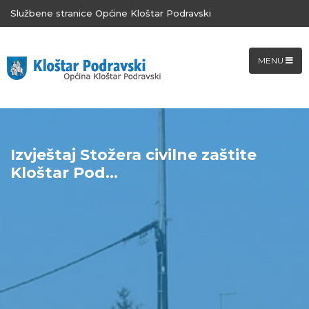
Službene stranice Općine Kloštar Podravski
MENU
Izvještaj Stožera civilne zaštite
Kloštar Pod...