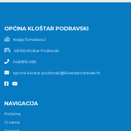
OPĆINA KLOŠTAR PODRAVSKI
Kralja Tomislava 2
48362 Kloštar Podravski
048/816 066
opcina-klostar-podravski@klostarpodravski.hr
NAVIGACIJA
Početna
O nama
Povijest