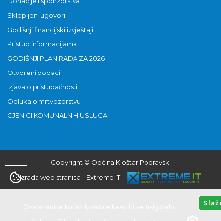
Donacije i sponzorstva
Sklopljeni ugovori
Godišnji financijski izvještaji
Pristup informacijama
GODIŠNJI PLAN RADA ZA 2026
Otvoreni podaci
Izjava o pristupačnosti
Odluka o mrtvozorstvu
CJENICI KOMUNALNIH USLUGA
Copyright © Općina Kloštar Podravski
Izrada web stranica
-
Extreme IT
Slaž
Ova stranica koristi kolačiće kako bi se osiguralo