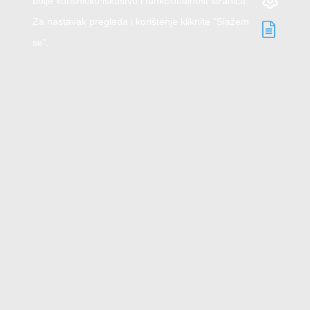
bolje korisničko iskustvo i funkcionalnost stranica.
Za nastavak pregleda i korištenje kliknite "Slažem
se".