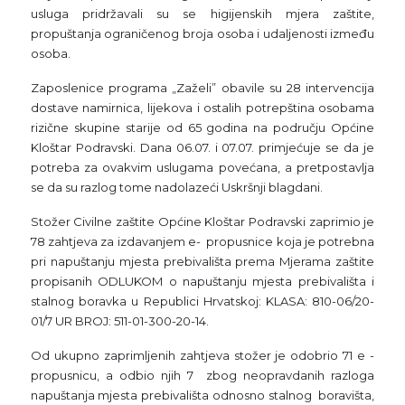
usluga pridržavali su se higijenskih mjera zaštite,
propuštanja ograničenog broja osoba i udaljenosti između
osoba.
Zaposlenice programa „Zaželi” obavile su 28 intervencija
dostave namirnica, lijekova i ostalih potrepština osobama
rizične skupine starije od 65 godina na području Općine
Kloštar Podravski. Dana 06.07. i 07.07. primjećuje se da je
potreba za ovakvim uslugama povećana, a pretpostavlja
se da su razlog tome nadolazeći Uskršnji blagdani.
Stožer Civilne zaštite Općine Kloštar Podravski zaprimio je
78 zahtjeva za izdavanjem e- propusnice koja je potrebna
pri napuštanju mjesta prebivališta prema Mjerama zaštite
propisanih ODLUKOM o napuštanju mjesta prebivališta i
stalnog boravka u Republici Hrvatskoj: KLASA: 810-06/20-
01/7 UR BROJ: 511-01-300-20-14.
Od ukupno zaprimljenih zahtjeva stožer je odobrio 71 e -
propusnicu, a odbio njih 7 zbog neopravdanih razloga
napuštanja mjesta prebivališta odnosno stalnog boravišta,