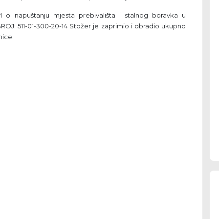
o napuštanju mjesta prebivališta i stalnog boravka u
BROJ: 511-01-300-20-14 Stožer je zaprimio i obradio ukupno
nice.