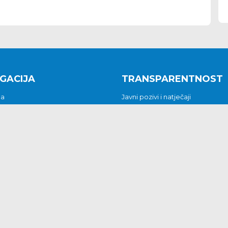
GACIJA
TRANSPARENTNOST
na
Javni pozivi i natječaji
a
Javna nabava
t
Javni pozivi i natječaji
Jedinstveni upravni odjel
be i predstavke
Općinsko vijeće
t
Općinski načelnik
Pritužbe i predstavke