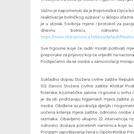
Važno je napomenuti da je Koprivnička Opća bol
reaktivacije bolničkog sustava“-u sklopu izlazn
je u utorak 5.svibnja mjere i protokol za pacij
dnevnu bolnicu, odnosno n
https://www.obkoprivnica.hr/sites/default/files/n
Sve trgovine koje će raditi morati poštivati m
preporuke za prijevoz koji će vrijediti na nacional
Podsjećamo da se osobe u samoizolaciji moraju s
Sukladno dopisu Stožera civilne zaštite Republ
102 članovi Stožera civilne zaštite Kloštar Pod
frizerske, kozmetičke salone i trgovine u svrhu c
je da isti pridržavaju higijenskih mjera zaštit
osoba. Obiđena su područja dječjih i nogometnih
uočena kršenja mjera zaštite, odnosno osobe z
razmaka. Obavljeno ukupno 22 intervencija rizi
odnosno dostava potrebnih namirnica koje su i
Program zapošljavanja žena u Općini Kloštar Po