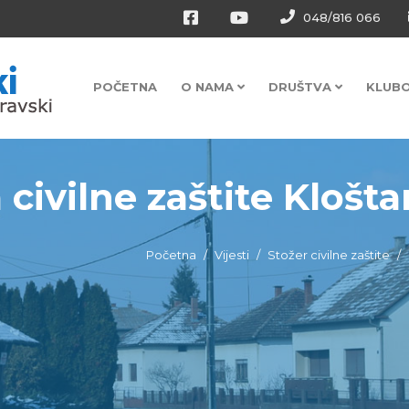
048/816 066
POČETNA
O NAMA
DRUŠTVA
KLUB
 civilne zaštite Kloštar
Početna
Vijesti
Stožer civilne zaštite