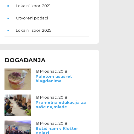
Lokalni izbori 2021
Otvoreni podaci
Lokalni izbori 2025
DOGAĐANJA
19 Prosinac, 2018
Paletom ususret
blagdanima
19 Prosinac, 2018
Prometna edukacija za
naše najmlađe
19 Prosinac, 2018
Božić nam v Klošter
dolazi