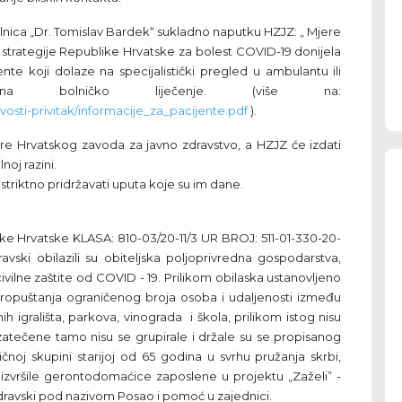
nica „Dr. Tomislav Bardek“ sukladno naputku HZJZ: „ Mjere
e strategije Republike Hrvatske za bolest COVID-19 donijela
ente koji dolaze na specijalistički pregled u ambulantu ili
a bolničko liječenje. (više na:
ovosti-privitak/informacije_za_pacijente.pdf
).
jere Hrvatskog zavoda za javno zdravstvo, a HZJZ će izdati
noj razini.
triktno pridržavati uputa koje su im dane.
ike Hrvatske KLASA: 810-03/20-11/3 UR BROJ: 511-01-330-20-
ravski obilazili su obiteljska poljoprivredna gospodarstva,
ivilne zaštite od COVID - 19. Prilikom obilaska ustanovljeno
e, propuštanja ograničenog broja osoba i udaljenosti između
 igrališta, parkova, vinograda i škola, prilikom istog nisu
atečene tamo nisu se grupirale i držale su se propisanog
čnoj skupini starijoj od 65 godina u svrhu pružanja skrbi,
zvršile gerontodomaćice zaposlene u projektu „Zaželi” -
dravski pod nazivom Posao i pomoć u zajednici.