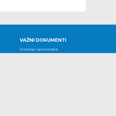
VAŽNI DOKUMENTI
Donacije i sponzorstva
Sklopljeni ugovori
Godišnji financijski izvještaji
Pristup informacijama
GODIŠNJI PLAN RADA ZA 2026
Otvoreni podaci
Izjava o pristupačnosti
Odluka o mrtvozorstvu
CJENICI KOMUNALNIH USLUGA