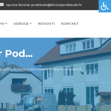
opcina-klostar-podravski@klostarpodravski.hr
OVI
UDRUGE
NOVOSTI
KONTAKT
 Pod...
Izvještaj Stožera civilne zaštite Kloštar Podravski 5.5.