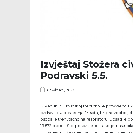
Izvještaj Stožera ci
Podravski 5.5.
6 Svibanj, 2020
U Republici Hrvatskoj trenutno je potvrđeno u
ozdravilo. U posljednja 24 sata, broj novooboljel
osoba je trenutačno na respiratoru. Dosad je ob
18.572 osoba. Što pokazuje da iako je nastupil
virusa jest održavanje osobne higijene i izbjegav