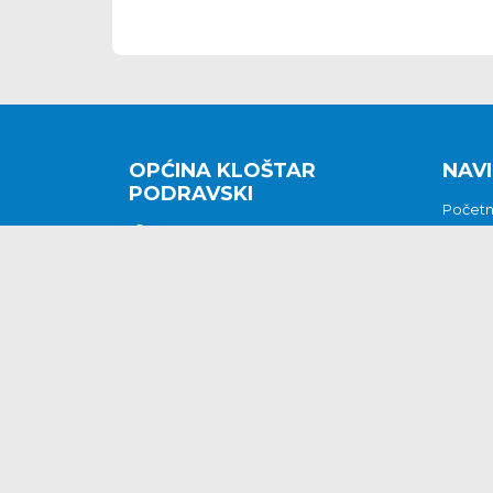
OPĆINA KLOŠTAR
NAVI
PODRAVSKI
Počet
Kralja Tomislava 2
O nam
Povijes
48362 Kloštar Podravski
Vijesti
048/816 066
Prituž
opcina-klostar-
Kontak
podravski@klostarpodravski.hr