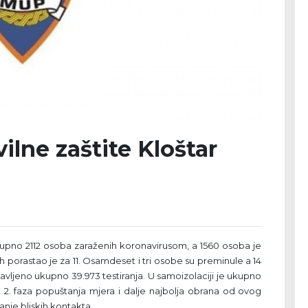
vilne zaštite Kloštar
kupno 2112 osoba zaraženih koronavirusom, a 1560 osoba je
ih porastao je za 11. Osamdeset i tri osobe su preminule a 14
avljeno ukupno 39.973 testiranja. U samoizolaciji je ukupno
a 2. faza popuštanja mjera i dalje najbolja obrana od ovog
anje bliskih kontakta.