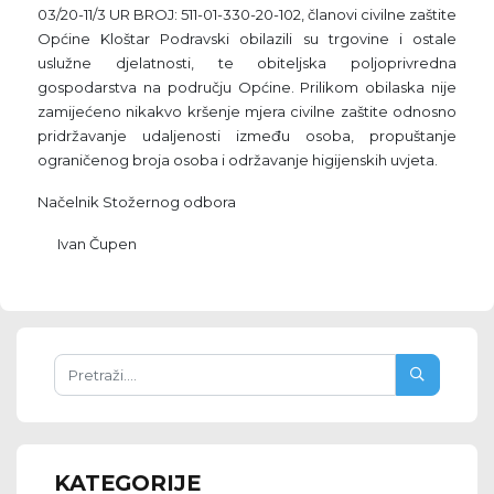
03/20-11/3 UR BROJ: 511-01-330-20-102, članovi civilne zaštite
Općine Kloštar Podravski obilazili su trgovine i ostale
uslužne djelatnosti, te obiteljska poljoprivredna
gospodarstva na području Općine. Prilikom obilaska nije
zamijećeno nikakvo kršenje mjera civilne zaštite odnosno
pridržavanje udaljenosti između osoba, propuštanje
ograničenog broja osoba i održavanje higijenskih uvjeta.
Načelnik Stožernog odbora
Ivan Čupen
KATEGORIJE