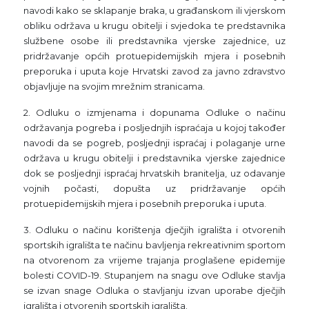
navodi kako se sklapanje braka, u građanskom ili vjerskom
obliku održava u krugu obitelji i svjedoka te predstavnika
službene osobe ili predstavnika vjerske zajednice, uz
pridržavanje općih protuepidemijskih mjera i posebnih
preporuka i uputa koje Hrvatski zavod za javno zdravstvo
objavljuje na svojim mrežnim stranicama.
2. Odluku o izmjenama i dopunama Odluke o načinu
održavanja pogreba i posljednjih ispraćaja u kojoj također
navodi da se pogreb, posljednji ispraćaj i polaganje urne
održava u krugu obitelji i predstavnika vjerske zajednice
dok se posljednji ispraćaj hrvatskih branitelja, uz odavanje
vojnih počasti, dopušta uz pridržavanje općih
protuepidemijskih mjera i posebnih preporuka i uputa.
3. Odluku o načinu korištenja dječjih igrališta i otvorenih
sportskih igrališta te načinu bavljenja rekreativnim sportom
na otvorenom za vrijeme trajanja proglašene epidemije
bolesti COVID-19. Stupanjem na snagu ove Odluke stavlja
se izvan snage Odluka o stavljanju izvan uporabe dječjih
igrališta i otvorenih sportskih igrališta.