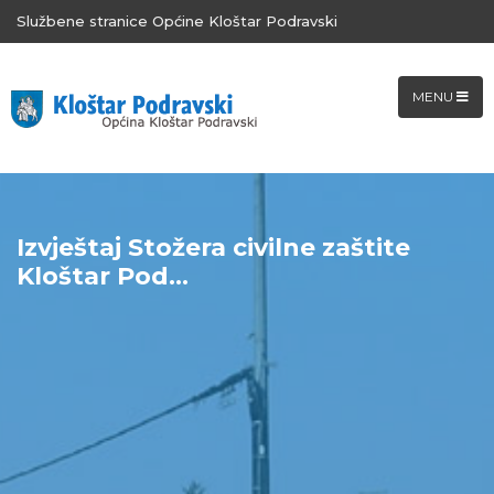
Službene stranice Općine Kloštar Podravski
MENU
Izvještaj Stožera civilne zaštite
Kloštar Pod...