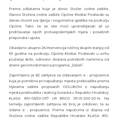
Prema odlukama koje je donio Stožer civilne zaštite,
članovi Stožera civilne zaštite Općine Kloštar Podravski su
danas otvorili sva dječja i nogometna igrališta na području
Općine. Tako će se iste moći upotrebljavati ali uz
pridržavanje općih protuepidemijskih mjera i posebnih
preporuka i uputa.
Obavljeno ukupno 26 intervencija rizičnoj skupini starijoj od
65 godina na području Općine Kloštar Podravski u svrhu
pružanja skrbi, odnosno dostava potrebnih namirnica od
strane gerontodomaćica programa „Zaželi”.
Zaprimljeno je 82 zahtjeva za izdavanjem e - propusnice
koja je potrebna pri napuštanju mjesta prebivališta prema
Mjerama zaštite propisanih ODLUKOM o napuštanju
mjesta prebivališta i stalnog boravka u Republici Hrvatskoj:
KLASA: 810-06/20-01/7 UR BROJ: 511-01-300-20-14. Na
temelju zaprimljenih zahtjeva isti broj je odobren, te su
izdane e - propusnice. Prema naputcima iz dopisa od
Stožera civilne zaštite Republike Hrvatske KLASA: 810-