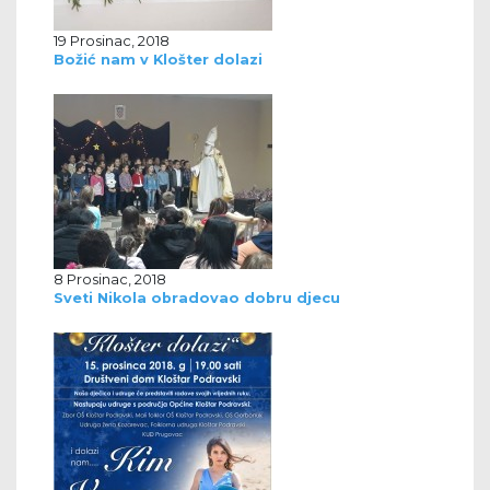
19 Prosinac, 2018
Božić nam v Klošter dolazi
8 Prosinac, 2018
Sveti Nikola obradovao dobru djecu