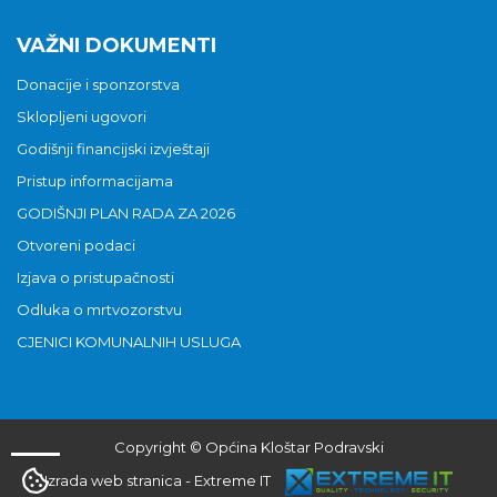
VAŽNI DOKUMENTI
Donacije i sponzorstva
Sklopljeni ugovori
Godišnji financijski izvještaji
Pristup informacijama
GODIŠNJI PLAN RADA ZA 2026
Otvoreni podaci
Izjava o pristupačnosti
Odluka o mrtvozorstvu
CJENICI KOMUNALNIH USLUGA
Copyright © Općina Kloštar Podravski
Izrada web stranica
-
Extreme IT