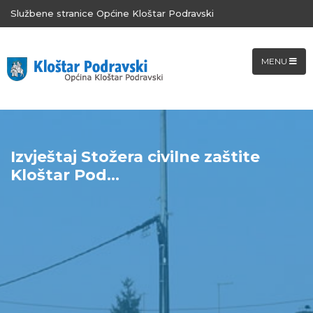
Službene stranice Općine Kloštar Podravski
MENU
Izvještaj Stožera civilne zaštite
Kloštar Pod...