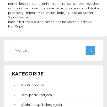
nema kršenja donesenih mjera, te da se sve trgovine
odnosno prodavači i osobe koje smo sreli u obilasku
pridržavaju mjera civilne zaštite koje je propisao Stožer.
S poštovanjem,
načelnih stožera civilne zaštite općine Kloštar Podravski
Ivan Čupen
KATEGORIJE
Vijesti iz općine
Javni pozivi i natječaji
Sjednice Općinskog vijeća