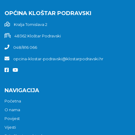
OPĆINA KLOŠTAR PODRAVSKI
Kralja Tomislava 2
48362 Kloštar Podravski
048/816 066
opcina-klostar-podravski@klostarpodravski.hr
NAVIGACIJA
Početna
O nama
Povijest
Vijesti