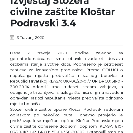
Izvještaj Stožera
civilne zaštite Kloštar
Podravski 3.4
3 Travanj, 2020
Dana 2. travnja 2020. godine zajedno sa
gerontodomaćicama smo obavili dvadeset dostava
osobama starije životne dobi. Podneseno je četrdeset
zahtjeva za izdavanjem propusnice. Prema ODLUCI o
napuštanju mjesta prebivališta i stalnog boravka u
Republici Hrvatskoj KLASA: 810-06/20-01/7 UR BROJ: 511-01-
300-20-14 odobrili smo trideset sedam zahtjeva, a
odbijeno je tri zahtjeva iz razloga što nisu u njima navedeni
opravdani razlozi napuštanja mjesta prebivališta odnosno
mjesta boravišta.
Stožer civilne zaštite općine Kloštar Podravski redovitim
obilaskom po nekoliko puta dnevno provjerio je
pridržavaju li se mještani općine Kloštar Podravski mjera
civilne zaštite donesene dopisom dopisom KLASA: 810-
03/20-11/3 UR BROJ: 511-01-330-20-102. Ustanovili smo da