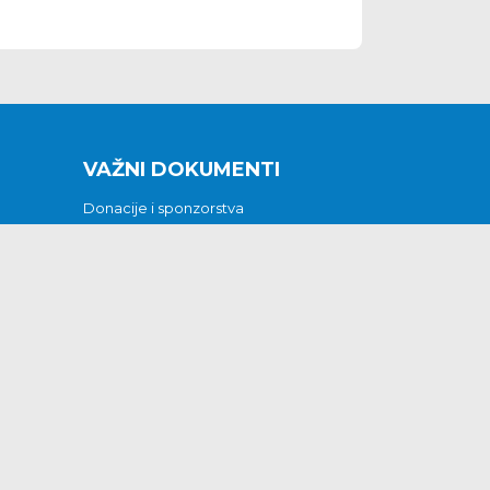
VAŽNI DOKUMENTI
Donacije i sponzorstva
Sklopljeni ugovori
Godišnji financijski izvještaji
Pristup informacijama
GODIŠNJI PLAN RADA ZA 2026
Otvoreni podaci
Izjava o pristupačnosti
Odluka o mrtvozorstvu
CJENICI KOMUNALNIH USLUGA