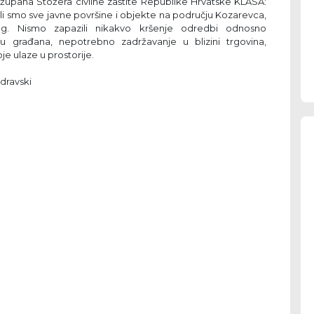
župana Stožera civilne zaštite Republike Hrvatske KLASA:
ili smo sve javne površine i objekte na području Kozarevca,
og. Nismo zapazili nikakvo kršenje odredbi odnosno
u građana, nepotrebno zadržavanje u blizini trgovina,
je ulaze u prostorije.
odravski