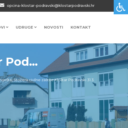
opcina-klostar-podravski@klostarpodravski.hr
OVI
UDRUGE
NOVOSTI
KONTAKT
 Pod...
zvještaj Stožera civilne zaštite Kloštar Podravski 31.3.