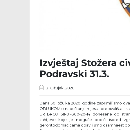
Izvještaj Stožera ci
Podravski 31.3.
31 Ožujak, 2020
Dana 30. ožujka 2020. godine zaprimili smo dva
ODLUKOM o napuštanju mjesta prebivališta i sta
UR BROJ: 511-01-300-20-14 donesene od strane
zahtjeve koje je moguće podići ispred zgra
gerontodomaćicama obavili smo osamnaest dostav