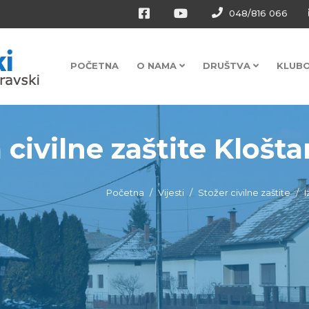
048/816 066
POČETNA
O NAMA
DRUŠTVA
KLUB
 civilne zaštite Kloštar
Početna
Vijesti
Stožer civilne zaštite
I