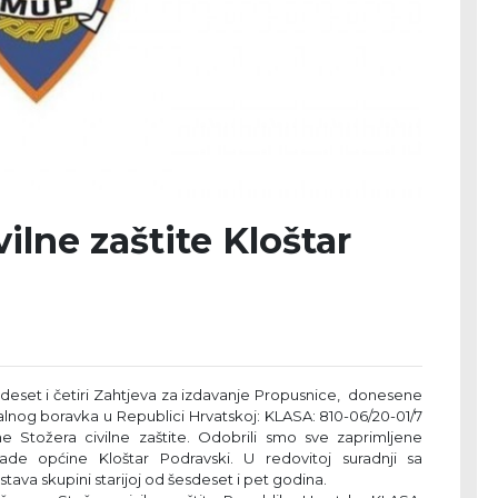
vilne zaštite Kloštar
deset i četiri Zahtjeva za izdavanje Propusnice, donesene
lnog boravka u Republici Hrvatskoj: KLASA: 810-06/20-01/7
 Stožera civilne zaštite. Odobrili smo sve zaprimljene
de općine Kloštar Podravski. U redovitoj suradnji sa
a skupini starijoj od šesdeset i pet godina.