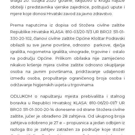
snagu 20. ožujka 2020 godine, isključivo u krugu najuže
obitelji i predstavnika vjerske zajednice, poštujući upute i
mjere koje donosi Hrvatski zavod za javno zdravstvo.
Prema naputcima iz dopisa od Stožera civilne zaštite
Republike Hrvatske KLASA: 810-03/20-11/3 UR BROJ: 511-01-
330-20-102, članovi civilne zaštite Općine Kloštar Podravski
obilazili su sve javne površine, odnosno parkove, dječja
igrališta, nogometna igrališta, vinograde, trgovine i ostalo
na području Općine. Prilikom obilaska nije zamijećeno
nikakvo kršenje mjera civilne zaštite odnosno okupljanje
osoba na javnim površinama, pridržavanje udaljenosti
između osoba, propuštanje ograničenog broja osoba i
održavanje higijenskih uvjeta u trgovinama.
ODLUKOM o napuštanju mjesta prebivališta i stalnog
boravka u Republici Hrvatskoj: KLASA: 810-06/20-01/7 UR
BROJ: 511-01-300-20-14 donesene od strane Stožera civilne
zaštite, jučer je obrađeno 28 zahtjeva. Od ukupnog broja
zahtjeva odobreno je 27 e – propusnica a jedan odbijen iz
razloga što je zahtjev zatražen za područje koje stožer