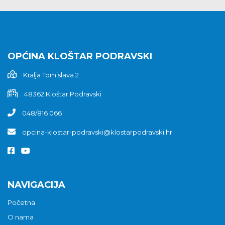
OPĆINA KLOŠTAR PODRAVSKI
Kralja Tomislava 2
48362 Kloštar Podravski
048/816 066
opcina-klostar-podravski@klostarpodravski.hr
NAVIGACIJA
Početna
O nama