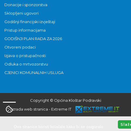
Donacije i sponzorstva
Sklopljeni ugovori
Godišnji financijski izvještaji
Pristup informacijama
GODIŠNJI PLAN RADA ZA 2026
Otvoreni podaci
Izjava o pristupačnosti
Odluka o mrtvozorstvu
CJENICI KOMUNALNIH USLUGA
Copyright © Općina Kloštar Podravski
Izrada web stranica
-
Extreme IT
Slaž
Ova stranica koristi kolačiće kako bi se osiguralo