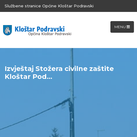
Službene stranice Općine Kloštar Podravski
MENU
Izvještaj Stožera civilne zaštite
Kloštar Pod...