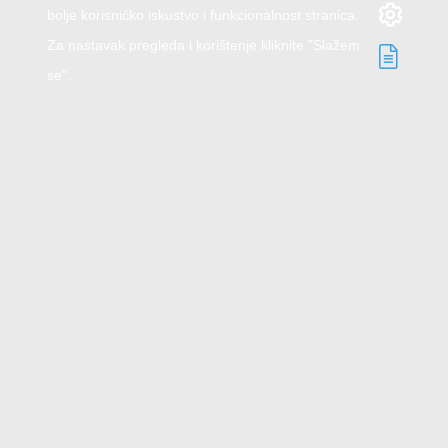
bolje korisničko iskustvo i funkcionalnost stranica.
Za nastavak pregleda i korištenje kliknite "Slažem
se".