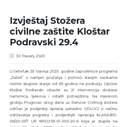
Izvještaj Stožera
civilne zaštite Kloštar
Podravski 29.4
30 Travanj, 2020
U četvrtak 29. travnja 2020. godine zaposlenice programa
„Zaželi” u namjeri pružanja i pomoći starijim osobama
rizične skupine starije od 65 godina na području Općine
Kloštar Podravski obavile su 21 intervencija dostave
namirnica, lijekova i ostalih potrepština. Na mjesnom
groblju Prugovac istog dana uz članove Civilnog stožera
održan je posljednji ispraćaj sukladno ODLUCI o načinu
održavanja pogreba i posljednjih ispraćaja KLASA:810-
06/20-01/7 UR BROJ:511-01-300-20-6 koja je stupila na