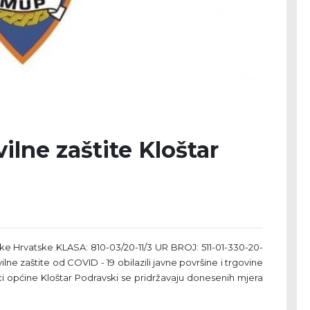
vilne zaštite Kloštar
ike Hrvatske KLASA: 810-03/20-11/3 UR BROJ: 511-01-330-20-
ivilne zaštite od COVID - 19 obilazili javne površine i trgovine
ci općine Kloštar Podravski se pridržavaju donesenih mjera