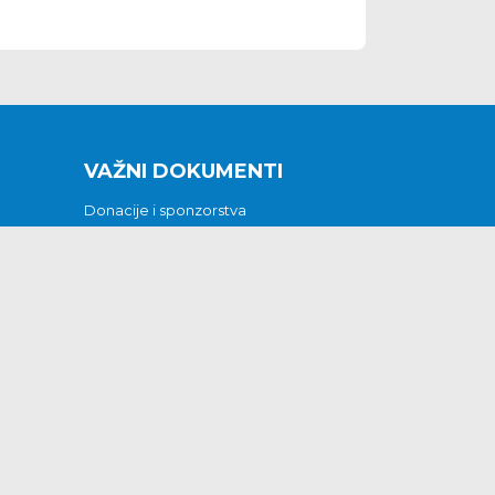
VAŽNI DOKUMENTI
Donacije i sponzorstva
Sklopljeni ugovori
Godišnji financijski izvještaji
Pristup informacijama
GODIŠNJI PLAN RADA ZA 2026
Otvoreni podaci
Izjava o pristupačnosti
Odluka o mrtvozorstvu
CJENICI KOMUNALNIH USLUGA