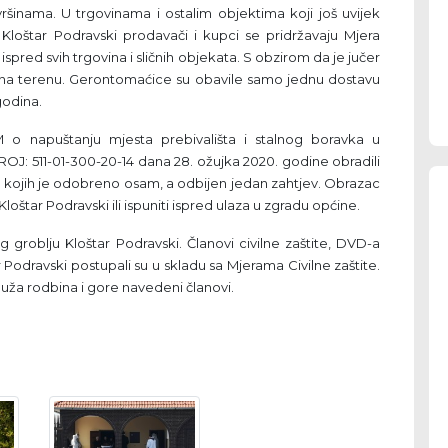
ršinama. U trgovinama i ostalim objektima koji još uvijek
 Kloštar Podravski prodavači i kupci se pridržavaju Mjera
 ispred svih trgovina i sličnih objekata. S obzirom da je jučer
a na terenu. Gerontomaćice su obavile samo jednu dostavu
godina.
o napuštanju mjesta prebivališta i stalnog boravka u
ROJ: 511-01-300-20-14 dana 28. ožujka 2020. godine obradili
 kojih je odobreno osam, a odbijen jedan zahtjev. Obrazac
oštar Podravski ili ispuniti ispred ulaza u zgradu općine.
 groblju Kloštar Podravski. Članovi civilne zaštite, DVD-a
Podravski postupali su u skladu sa Mjerama Civilne zaštite.
ža rodbina i gore navedeni članovi.