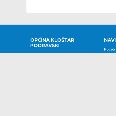
OPĆINA KLOŠTAR
NAVI
PODRAVSKI
Počet
Kralja Tomislava 2
O nam
Povijes
48362 Kloštar Podravski
Vijesti
048/816 066
Prituž
opcina-klostar-
Kontak
podravski@klostarpodravski.hr