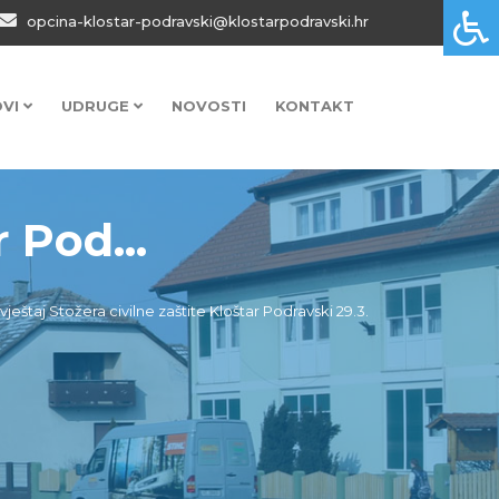
opcina-klostar-podravski@klostarpodravski.hr
OVI
UDRUGE
NOVOSTI
KONTAKT
 Pod...
zvještaj Stožera civilne zaštite Kloštar Podravski 29.3.