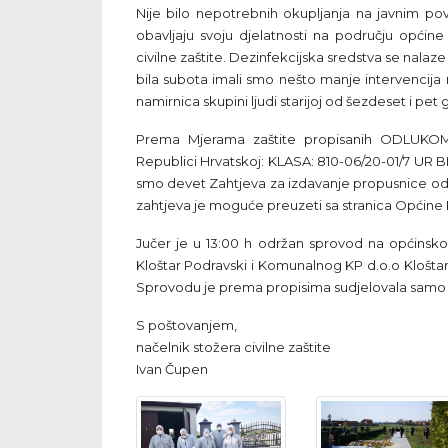
Nije bilo nepotrebnih okupljanja na javnim pov
obavljaju svoju djelatnosti na području općine
civilne zaštite. Dezinfekcijska sredstva se nalaze
bila subota imali smo nešto manje intervencij
namirnica skupini ljudi starijoj od šezdeset i pet 
Prema Mjerama zaštite propisanih ODLUKOM 
Republici Hrvatskoj: KLASA: 810-06/20-01/7 UR B
smo devet Zahtjeva za izdavanje propusnice od
zahtjeva je moguće preuzeti sa stranica Općine Kl
Jučer je u 13:00 h održan sprovod na općinskog
Kloštar Podravski i Komunalnog KP d.o.o Kloštar 
Sprovodu je prema propisima sudjelovala samo u
S poštovanjem,
načelnik stožera civilne zaštite
Ivan Čupen