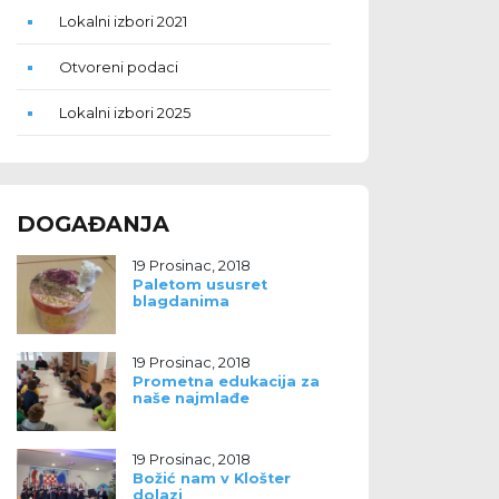
Lokalni izbori 2021
Otvoreni podaci
Lokalni izbori 2025
DOGAĐANJA
19 Prosinac, 2018
Paletom ususret
blagdanima
19 Prosinac, 2018
Prometna edukacija za
naše najmlađe
19 Prosinac, 2018
Božić nam v Klošter
dolazi