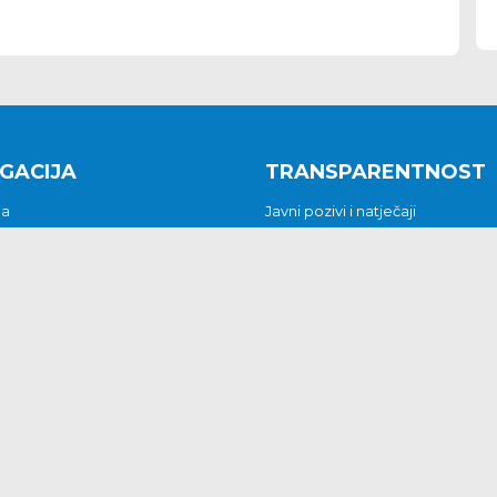
GACIJA
TRANSPARENTNOST
na
Javni pozivi i natječaji
a
Javna nabava
t
Javni pozivi i natječaji
Jedinstveni upravni odjel
be i predstavke
Općinsko vijeće
t
Općinski načelnik
Pritužbe i predstavke