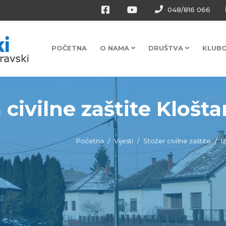
048/816 066
POČETNA
O NAMA
DRUŠTVA
KLUB
 civilne zaštite Kloštar
Početna
Vijesti
Stožer civilne zaštite
I