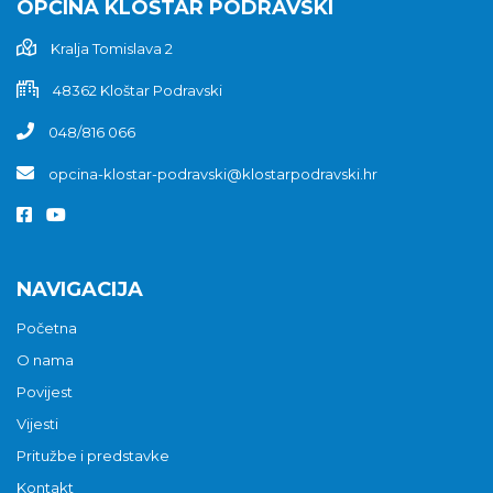
OPĆINA KLOŠTAR PODRAVSKI
Kralja Tomislava 2
48362 Kloštar Podravski
048/816 066
opcina-klostar-podravski@klostarpodravski.hr
NAVIGACIJA
Početna
O nama
Povijest
Vijesti
Pritužbe i predstavke
Kontakt