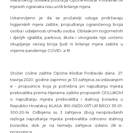
mjesnih ogranaka nisu uočili kršenje mjera.
Ustanovljeno je da se pružatelji usluga pridržavaju
higijenskih mjera zaštite, propuštanja ograničenog broja
osoba i udaljenosti između osoba. Obilaskom nogometnih
i dječjih igrališta, parkova, škola i vinograda nije uočeno
okupljanje većeg broja ljudi ni kršenje mjera zaštite u
vrijeme pandemije COVID- a 19.
Stožer civilne zaštite Općine Kloštar Podravski dana 27.
travnja 2020. godine zaprimio je 33 zahtjeva za izdavanjem
e - propusnice koja je potrebna pri napuštanju mjesta
prebivališta prema Mjerama zaštite propisanih ODLUKOM
o napuštanju mjesta prebivališta i stalnog boravka u
Republici Hrvatskoj: KLASA: 810-06/20-01/7 UR BROJ: 511-01-
300-20-14. Odbijena su 3 zahtjeva zbog neopravdanih
razloga napuštanja mjesta prebivališta odnosno stalnog
boravišta, dok je na temelju zahtjeva izdano 28 e-
propusnica.