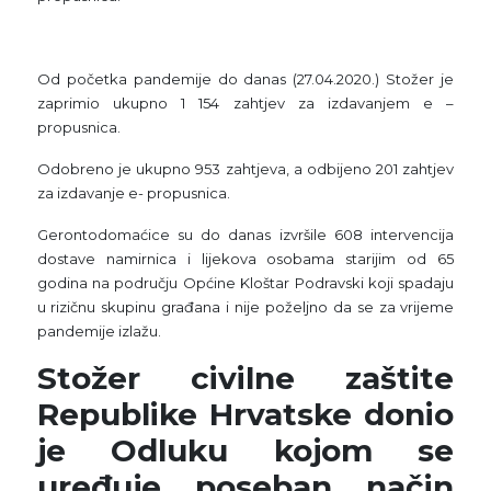
Od početka pandemije do danas (27.04.2020.) Stožer je
zaprimio ukupno 1 154 zahtjev za izdavanjem e –
propusnica.
Odobreno je ukupno 953 zahtjeva, a odbijeno 201 zahtjev
za izdavanje e- propusnica.
Gerontodomaćice su do danas izvršile 608 intervencija
dostave namirnica i lijekova osobama starijim od 65
godina na području Općine Kloštar Podravski koji spadaju
u rizičnu skupinu građana i nije poželjno da se za vrijeme
pandemije izlažu.
Stožer civilne zaštite
Republike Hrvatske donio
je Odluku kojom se
uređuje poseban način