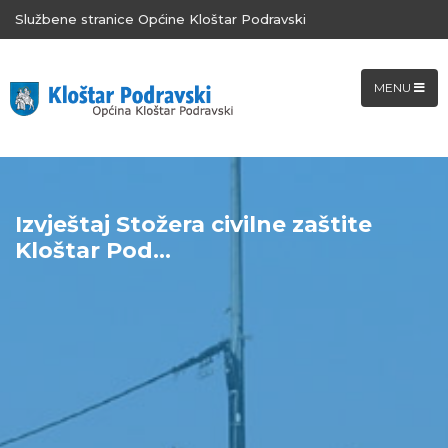
Službene stranice Općine Kloštar Podravski
MENU
Izvještaj Stožera civilne zaštite
Kloštar Pod...