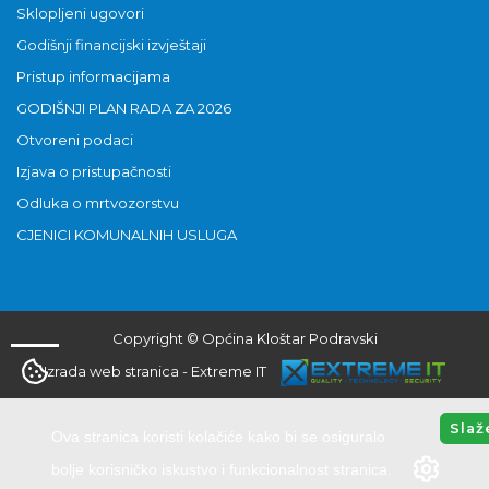
Sklopljeni ugovori
Godišnji financijski izvještaji
Pristup informacijama
GODIŠNJI PLAN RADA ZA 2026
Otvoreni podaci
Izjava o pristupačnosti
Odluka o mrtvozorstvu
CJENICI KOMUNALNIH USLUGA
Copyright © Općina Kloštar Podravski
Izrada web stranica
-
Extreme IT
Slaž
Ova stranica koristi kolačiće kako bi se osiguralo
bolje korisničko iskustvo i funkcionalnost stranica.