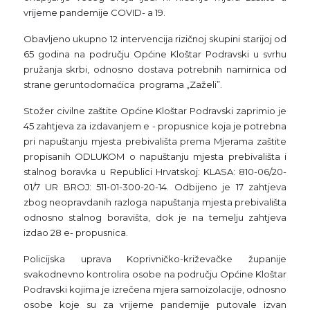
vrijeme pandemije COVID- a 19.
Obavljeno ukupno 12 intervencija rizičnoj skupini starijoj od
65 godina na području Općine Kloštar Podravski u svrhu
pružanja skrbi, odnosno dostava potrebnih namirnica od
strane geruntodomaćica programa „Zaželi”.
Stožer civilne zaštite Općine Kloštar Podravski zaprimio je
45 zahtjeva za izdavanjem e - propusnice koja je potrebna
pri napuštanju mjesta prebivališta prema Mjerama zaštite
propisanih ODLUKOM o napuštanju mjesta prebivališta i
stalnog boravka u Republici Hrvatskoj: KLASA: 810-06/20-
01/7 UR BROJ: 511-01-300-20-14. Odbijeno je 17 zahtjeva
zbog neopravdanih razloga napuštanja mjesta prebivališta
odnosno stalnog boravišta, dok je na temelju zahtjeva
izdao 28 e- propusnica.
Policijska uprava Koprivničko-križevačke županije
svakodnevno kontrolira osobe na području Općine Kloštar
Podravski kojima je izrečena mjera samoizolacije, odnosno
osobe koje su za vrijeme pandemije putovale izvan