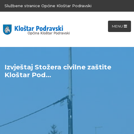
Službene stranice Općine Kloštar Podravski
MENU
Izvještaj Stožera civilne zaštite
Kloštar Pod...