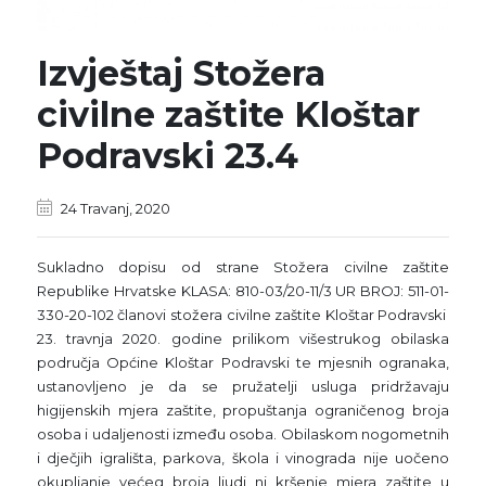
Izvještaj Stožera
civilne zaštite Kloštar
Podravski 23.4
24 Travanj, 2020
Sukladno dopisu od strane Stožera civilne zaštite
Republike Hrvatske KLASA: 810-03/20-11/3 UR BROJ: 511-01-
330-20-102 članovi stožera civilne zaštite Kloštar Podravski
23. travnja 2020. godine prilikom višestrukog obilaska
područja Općine Kloštar Podravski te mjesnih ogranaka,
ustanovljeno je da se pružatelji usluga pridržavaju
higijenskih mjera zaštite, propuštanja ograničenog broja
osoba i udaljenosti između osoba. Obilaskom nogometnih
i dječjih igrališta, parkova, škola i vinograda nije uočeno
okupljanje većeg broja ljudi ni kršenje mjera zaštite u