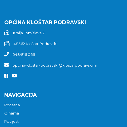
OPĆINA KLOŠTAR PODRAVSKI
Kralja Tomislava 2
48362 Kloštar Podravski
048/816 066
opcina-klostar-podravski@klostarpodravski.hr
NAVIGACIJA
Početna
O nama
Povijest