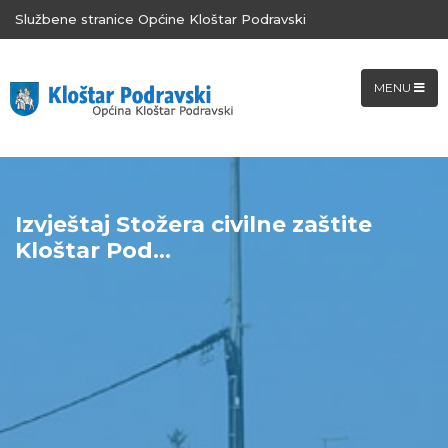
Službene stranice Općine Kloštar Podravski
MENU
Izvještaj Stožera civilne zaštite
Kloštar Pod...