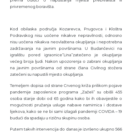
prema odluci o napuštanja mjesta prebivališta ili
privremenog boravišta.
Kod obilaska područja Kozarevca, Prugovca i Kloštra
Podravskog nisu uočene nikakve nepravilnosti, odnosno
nisu uočena nikakva neovlaštena okupljanja i nepotrebna
zadržavanja na javnim površinama. U Budančevici na
igralištu pored igraonice”Lina”zatečeno je okupljanje
većeg broja ljudi. Nakon upozorenja o zabrani okupljanja
na javnim površinama od strane člana Civilnog stožera
zatečeni su napustili mjesto okupljanja.
Temeljem dopisa od strane Crvenog križa prilikom pojave
pandemije zaposlenice programa „Zaželi” su obišli 455
osoba starije dobi od 65 godina kako bi ih obavijestile o
mogućnosti pružanja usluge nabave namirnica i dostave
lijekova, kako se ne bi sami izlagali pandemiji COVIDA – 19
budući da spadaju u rizičnu skupinu osoba.
Putem takvih intervencija do danas je izvršeno ukupno 566