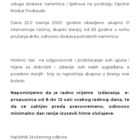
usluga dostave namirnica i lijekova na području Općine
Kloštar Podravski.
Dana 22.0 travnja 2020. godine obavljeno ukupno 21
intervencija rizičnoj skupini starijoj od 65 godina u svrhu
pružanja skrbi, odnosno dostava potrebnih namirnica.
Molimo Vas na odgovornost i pridržavanje svih uputa i
mjera za dobrobit i zdravlje svih naših sugrađana, a
posebno starijih koji su najrizičnija skupina u širenju ove
bolesti.
Napominjemo da je radno vrijeme izdavanja e-
propusnica od 8 do 12 sati svakog radnog dana, te
da se zahtjev preda pravovremeno, odnosno
minimalno dan ranije izuzevši hitne slučajeve.
Načelnik Stožernog odbora