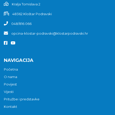
Kralja Tomislava 2
48362 Kloštar Podravski
048/816 066
opcina-klostar-podravski@klostarpodravski.hr
NAVIGACIJA
Početna
O nama
Povijest
Vijesti
Pritužbe i predstavke
Kontakt