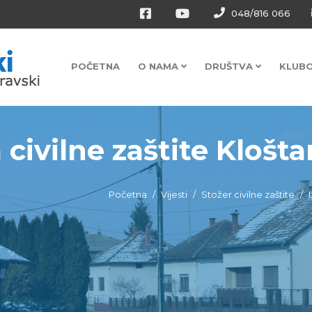
048/816 066
POČETNA
O NAMA
DRUŠTVA
KLUB
 civilne zaštite Kloštar
Početna
Vijesti
Stožer civilne zaštite