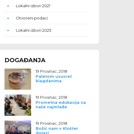
Lokalni izbori 2021
Otvoreni podaci
Lokalni izbori 2025
DOGAĐANJA
19 Prosinac, 2018
Paletom ususret
blagdanima
19 Prosinac, 2018
Prometna edukacija za
naše najmlađe
19 Prosinac, 2018
Božić nam v Klošter
dolazi