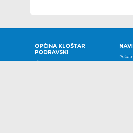
OPĆINA KLOŠTAR
NAVI
PODRAVSKI
Počet
Kralja Tomislava 2
O nam
Povijes
48362 Kloštar Podravski
Vijesti
048/816 066
Prituž
opcina-klostar-
Kontak
podravski@klostarpodravski.hr