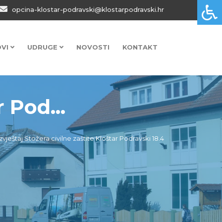
opcina-klostar-podravski@klostarpodravski.hr
OVI
UDRUGE
NOVOSTI
KONTAKT
 Pod...
Izvještaj Stožera civilne zaštite Kloštar Podravski 18.4