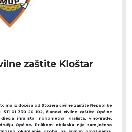
vilne zaštite Kloštar
cima iz dopisa od Stožera civilne zaštite Republike
511-01-330-20-102, članovi civilne zaštite Općine
dječja igrališta, nogometna igrališta, vinograde,
dručju Općine. Prilikom obilaska nije zamijećeno
 odnosno okupljanje osoba na javnim površinama,