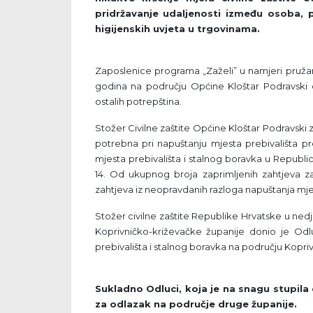
pridržavanje udaljenosti između osoba, 
higijenskih uvjeta u trgovinama.
Zaposlenice programa „Zaželi” u namjeri pružan
godina na području Općine Kloštar Podravski ob
ostalih potrepština.
Stožer Civilne zaštite Općine Kloštar Podravski 
potrebna pri napuštanju mjesta prebivališta
mjesta prebivališta i stalnog boravka u Republi
14. Od ukupnog broja zaprimljenih zahtjeva z
zahtjeva iz neopravdanih razloga napuštanja mje
Stožer civilne zaštite Republike Hrvatske u nedjel
Koprivničko-križevačke županije donio je Od
prebivališta i stalnog boravka na području Kopri
Sukladno Odluci, koja je na snagu stupil
za odlazak na područje druge županije.