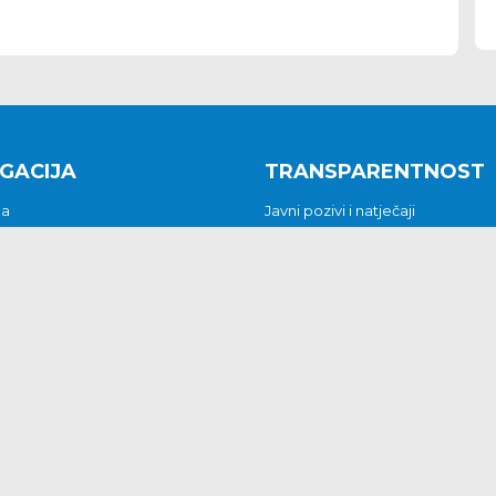
GACIJA
TRANSPARENTNOST
na
Javni pozivi i natječaji
a
Javna nabava
t
Javni pozivi i natječaji
Jedinstveni upravni odjel
be i predstavke
Općinsko vijeće
t
Općinski načelnik
Pritužbe i predstavke