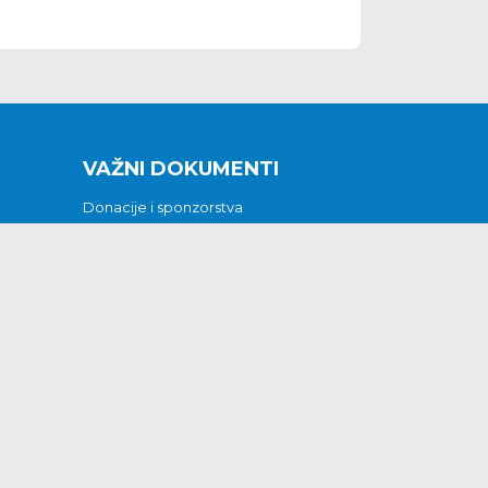
VAŽNI DOKUMENTI
Donacije i sponzorstva
Sklopljeni ugovori
Godišnji financijski izvještaji
Pristup informacijama
GODIŠNJI PLAN RADA ZA 2026
Otvoreni podaci
Izjava o pristupačnosti
Odluka o mrtvozorstvu
CJENICI KOMUNALNIH USLUGA