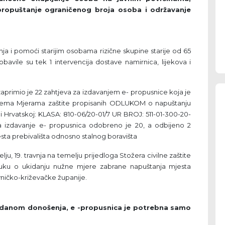
propuštanje ograničenog broja osoba i održavanje
ja i pomoći starijim osobama rizične skupine starije od 65
avile su tek 1 intervencija dostave namirnica, lijekova i
zaprimio je 22 zahtjeva za izdavanjem e- propusnice koja je
 prema Mjerama zaštite propisanih ODLUKOM o napuštanju
ci Hrvatskoj: KLASA: 810-06/20-01/7 UR BROJ: 511-01-300-20-
a izdavanje e- propusnica odobreno je 20, a odbijeno 2
sta prebivališta odnosno stalnog boravišta
ju, 19. travnja na temelju prijedloga Stožera civilne zaštite
luku o ukidanju nužne mjere zabrane napuštanja mjesta
vničko-križevačke županije.
a danom donošenja, e -propusnica je potrebna samo