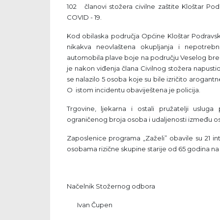
102 članovi stožera civilne zaštite Kloštar Podr
COVID - 19.
Kod obilaska područja Općine Kloštar Podravsk
nikakva neovlaštena okupljanja i nepotrebn
automobila plave boje na području Veselog br
je nakon viđenja člana Civilnog stožera napus
se nalazilo 5 osoba koje su bile izričito arogan
O istom incidentu obaviještena je policija.
Trgovine, ljekarna i ostali pružatelji usluga
ograničenog broja osoba i udaljenosti između o
Zaposlenice programa „Zaželi” obavile su 21 int
osobama rizične skupine starije od 65 godina na
Načelnik Stožernog odbora
Ivan Čupen