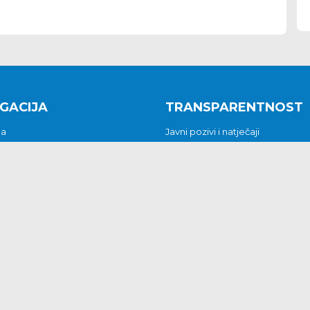
GACIJA
TRANSPARENTNOST
na
Javni pozivi i natječaji
a
Javna nabava
t
Javni pozivi i natječaji
Jedinstveni upravni odjel
be i predstavke
Općinsko vijeće
t
Općinski načelnik
Pritužbe i predstavke