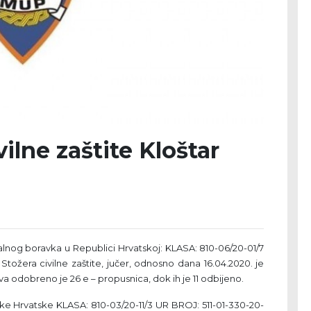
vilne zaštite Kloštar
lnog boravka u Republici Hrvatskoj: KLASA: 810-06/20-01/7
tožera civilne zaštite, jučer, odnosno dana 16.04.2020. je
 odobreno je 26 e – propusnica, dok ih je 11 odbijeno.
ike Hrvatske KLASA: 810-03/20-11/3 UR BROJ: 511-01-330-20-