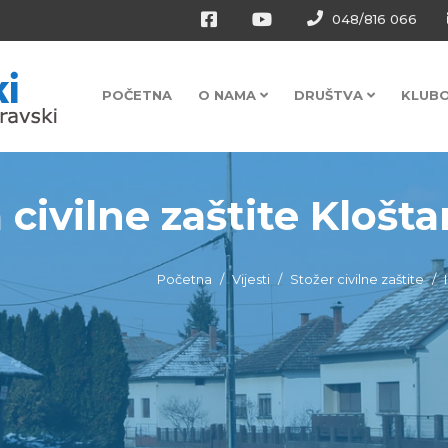
048/816 066
POČETNA
O NAMA
DRUŠTVA
KLUB
 civilne zaštite Kloštar
Početna
Vijesti
Stožer civilne zaštite