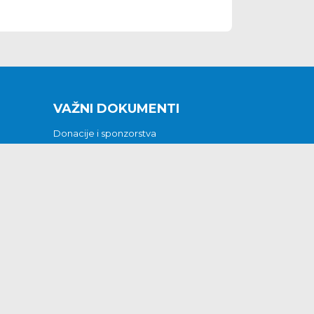
VAŽNI DOKUMENTI
Donacije i sponzorstva
Sklopljeni ugovori
Godišnji financijski izvještaji
Pristup informacijama
GODIŠNJI PLAN RADA ZA 2026
Otvoreni podaci
Izjava o pristupačnosti
Odluka o mrtvozorstvu
CJENICI KOMUNALNIH USLUGA