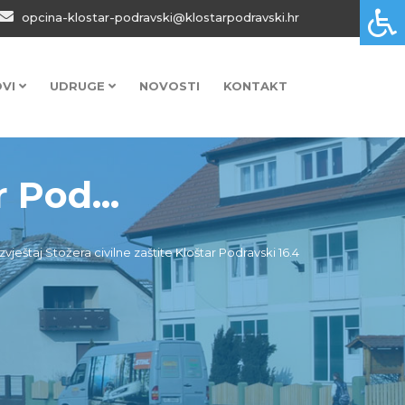
opcina-klostar-podravski@klostarpodravski.hr
OVI
UDRUGE
NOVOSTI
KONTAKT
 Pod...
Izvještaj Stožera civilne zaštite Kloštar Podravski 16.4