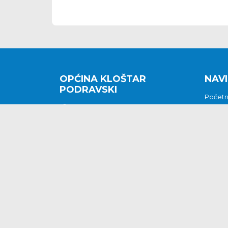
OPĆINA KLOŠTAR
NAVI
PODRAVSKI
Počet
Kralja Tomislava 2
O nam
Povijes
48362 Kloštar Podravski
Vijesti
048/816 066
Prituž
opcina-klostar-
Kontak
podravski@klostarpodravski.hr