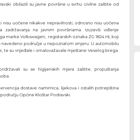
avski obilazili su javne površine u svrhu civilne zaštite od
i nisu uočene nikakve nepravilnosti, odnosno nisu uočena
a zadržavanja na javnim površinama. Izuzevši viđenje
ega marke
Volkswagen, registarskih oznaka ZG 1824 HL koji
tio navedeno područje u nepoznatom smjeru. U automobilu
tne, te su vrijeđale i omalovažavale mještane Veselog brega.
 pridržavali su se higijenskih mjera zaštite, propuštanja
soba.
ervencija dostave namirnica, lijekova i ostalih potrepština
 području Općine Kloštar Podravski.