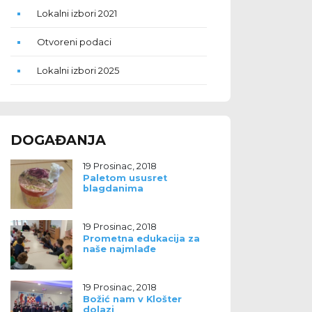
Lokalni izbori 2021
Otvoreni podaci
Lokalni izbori 2025
DOGAĐANJA
19 Prosinac, 2018
Paletom ususret
blagdanima
19 Prosinac, 2018
Prometna edukacija za
naše najmlađe
19 Prosinac, 2018
Božić nam v Klošter
dolazi