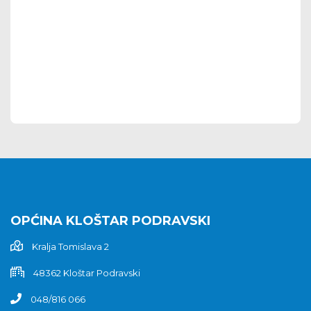
OPĆINA KLOŠTAR PODRAVSKI
Kralja Tomislava 2
48362 Kloštar Podravski
048/816 066