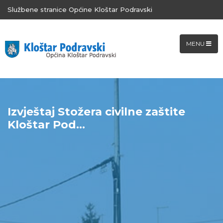
Službene stranice Općine Kloštar Podravski
MENU
Izvještaj Stožera civilne zaštite
Kloštar Pod...