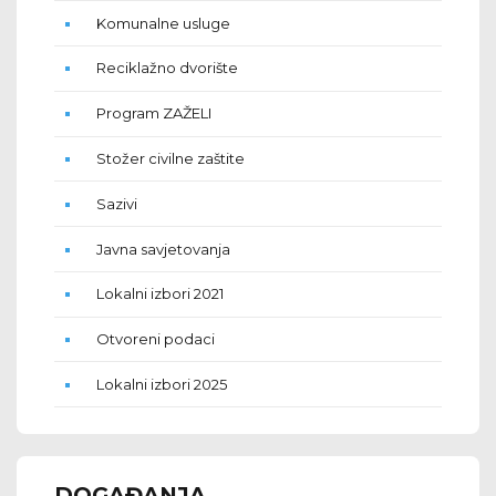
Komunalne usluge
Reciklažno dvorište
Program ZAŽELI
Stožer civilne zaštite
Sazivi
Javna savjetovanja
Lokalni izbori 2021
Otvoreni podaci
Lokalni izbori 2025
DOGAĐANJA