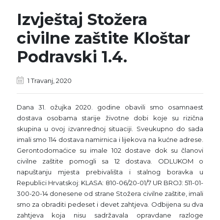
Izvještaj Stožera
civilne zaštite Kloštar
Podravski 1.4.
1 Travanj, 2020
Dana 31. ožujka 2020. godine obavili smo osamnaest
dostava osobama starije životne dobi koje su rizična
skupina u ovoj izvanrednoj situaciji. Sveukupno do sada
imali smo 114 dostava namirnica i lijekova na kućne adrese.
Gerontodomaćice su imale 102 dostave dok su članovi
civilne zaštite pomogli sa 12 dostava. ODLUKOM o
napuštanju mjesta prebivališta i stalnog boravka u
Republici Hrvatskoj: KLASA: 810-06/20-01/7 UR BROJ: 511-01-
300-20-14 donesene od strane Stožera civilne zaštite, imali
smo za obraditi pedeset i devet zahtjeva. Odbijena su dva
zahtjeva koja nisu sadržavala opravdane razloge