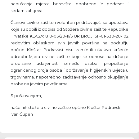
napuštanja mjesta boravišta, odobreno je pedeset i
sedam zahtjeva.
Članovi civilne zaštite i volonteri pridržavajući se uputstava
koje su dobili iz dopisa od Stožera civilne zaštite Republike
Hrvatske KLASA: 810-03/20-11/3 UR BROJ: 511-01-330-20-102
redovitim obilaskom svih javnih površina na području
općine Kloštar Podravksi nisu zamjetili nikakvo kršenje
odredbi Mjera civilne zaštite koje se odnose na držanje
propisane udaljenosti između osoba, propuštanje
ograničenog broja osoba i održavanje higijenskih uvjeta u
trgovinama, nepotrebno zadržavanje odnosno okupljanje
osoba na javnim površinama.
S poštovanjem,
načelnih stožera civilne zaštite općine Kloštar Podravski
Ivan Čupen