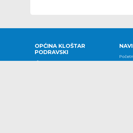
OPĆINA KLOŠTAR
NAVI
PODRAVSKI
Počet
Kralja Tomislava 2
O nam
Povijes
48362 Kloštar Podravski
Vijesti
048/816 066
Prituž
opcina-klostar-
Kontak
podravski@klostarpodravski.hr