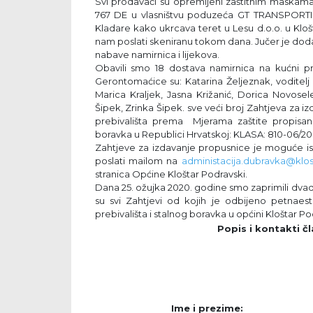
Svi prodavači su opremljeni zaštitnim maskama
767 DE u vlasništvu poduzeća GT TRANSPORTI d.
Kladare kako ukrcava teret u Lesu d.o.o. u Kloš
nam poslati skeniranu tokom dana. Jučer je doda
nabave namirnica i lijekova.
Obavili smo 18 dostava namirnica na kućni pr
Gerontomaćice su: Katarina Željeznak, voditelj pr
Marica Kraljek, Jasna Križanić, Dorica Novosel
Šipek, Zrinka Šipek. sve veći broj Zahtjeva za 
prebivališta prema Mjerama zaštite propisan
boravka u Republici Hrvatskoj: KLASA: 810-06/20-
Zahtjeve za izdavanje propusnice je moguće ispu
poslati mailom na
administacija.dubravka@klos
stranica Općine Kloštar Podravski.
Dana 25. ožujka 2020. godine smo zaprimili dva
su svi Zahtjevi od kojih je odbijeno petnaes
prebivališta i stalnog boravka u općini Kloštar Po
Popis i kontakti čl
Ime i prezime: