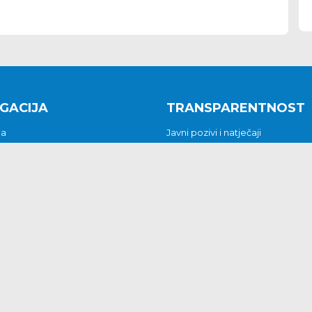
GACIJA
TRANSPARENTNOST
na
Javni pozivi i natječaji
a
Javna nabava
t
Javni pozivi i natječaji
Jedinstveni upravni odjel
be i predstavke
Općinsko vijeće
t
Općinski načelnik
Pritužbe i predstavke