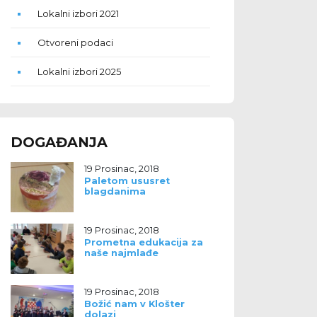
Lokalni izbori 2021
Otvoreni podaci
Lokalni izbori 2025
DOGAĐANJA
19 Prosinac, 2018
Paletom ususret
blagdanima
19 Prosinac, 2018
Prometna edukacija za
naše najmlađe
19 Prosinac, 2018
Božić nam v Klošter
dolazi