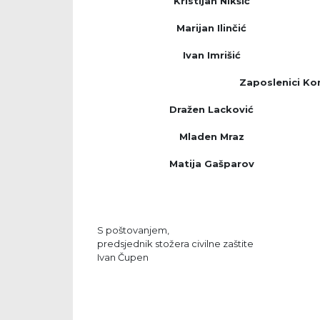
Kristijan Nikšić
Marijan Ilinčić
Ivan Imrišić
Zaposlenici Ko
Dražen Lacković
Mladen Mraz
Matija Gašparov
S poštovanjem,
predsjednik stožera civilne zaštite
Ivan Čupen