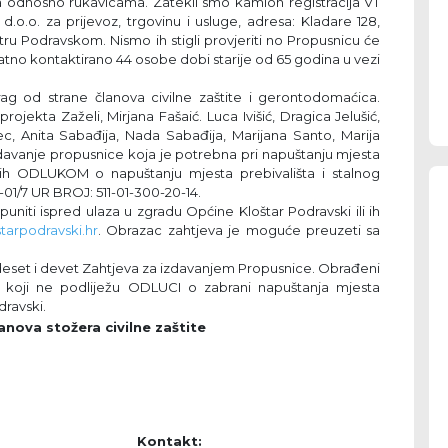
 odnosno rukavicama. Zatekli smo kamion registracija VT
o.o. za prijevoz, trgovinu i usluge, adresa: Kladare 128,
tru Podravskom. Nismo ih stigli provjeriti no Propusnicu će
tno kontaktirano 44 osobe dobi starije od 65 godina u vezi
ag od strane članova civilne zaštite i gerontodomaćica.
ojekta Zaželi, Mirjana Fašaić. Luca Ivišić, Dragica Jelušić,
ec, Anita Sabađija, Nada Sabađija, Marijana Santo, Marija
izdavanje propusnice koja je potrebna pri napuštanju mjesta
ih ODLUKOM o napuštanju mjesta prebivališta i stalnog
01/7 UR BROJ: 511-01-300-20-14.
niti ispred ulaza u zgradu Općine Kloštar Podravski ili ih
tarpodravski.hr
. Obrazac zahtjeva je moguće preuzeti sa
deset i devet Zahtjeva za izdavanjem Propusnice. Obrađeni
t koji ne podliježu ODLUCI o zabrani napuštanja mjesta
dravski.
anova stožera civilne zaštite
Kontakt: