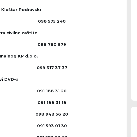
 Kloštar Podravski
098 575 240
ra civilne zaštite
098 780 979
nalnog KP d.o.o.
099 317 37 37
vi DVD-a
091 188 31 20
091 188 31 18
098 948 56 20
091 593 01 30