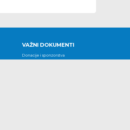
VAŽNI DOKUMENTI
Donacije i sponzorstva
Sklopljeni ugovori
Godišnji financijski izvještaji
Pristup informacijama
GODIŠNJI PLAN RADA ZA 2026
Otvoreni podaci
Izjava o pristupačnosti
Odluka o mrtvozorstvu
CJENICI KOMUNALNIH USLUGA