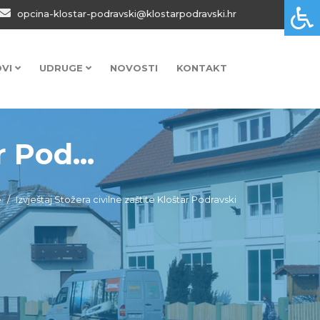
opcina-klostar-podravski@klostarpodravski.hr
OVI
UDRUGE
NOVOSTI
KONTAKT
 Pod...
e
Izvještaj Stožera civilne zaštite Kloštar Podravski