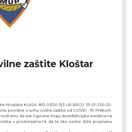
vilne zaštite Kloštar
ike Hrvatske KLASA: 810-03/20-11/3 UR BROJ: 511-01-330-20-
i javne površine u svrhu civilne zaštite od COVID - 19. Prilikom
novili smo da sve trgovine imaju dezinfekcijska sredstva na
a osoba u prostorijama te da te iste osobe drže propisanu