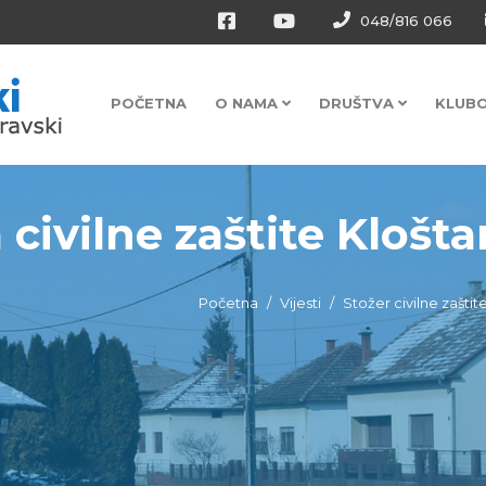
048/816 066
POČETNA
O NAMA
DRUŠTVA
KLUB
 civilne zaštite Kloštar
Početna
Vijesti
Stožer civilne zaštit