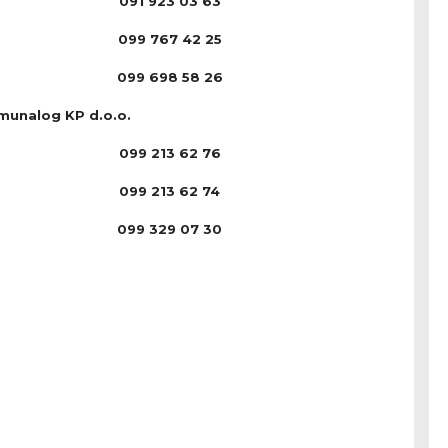
091 923 03 63
099 767 42 25
099 698 58 26
munalog KP d.o.o.
099 213 62 76
099 213 62 74
099 329 07 30