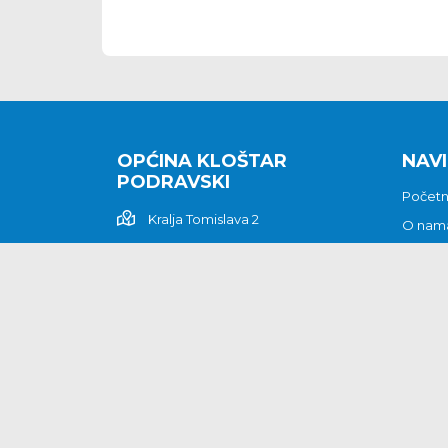
OPĆINA KLOŠTAR
NAVI
PODRAVSKI
Počet
Kralja Tomislava 2
O nam
Povijes
48362 Kloštar Podravski
Vijesti
048/816 066
Prituž
opcina-klostar-
Kontak
podravski@klostarpodravski.hr