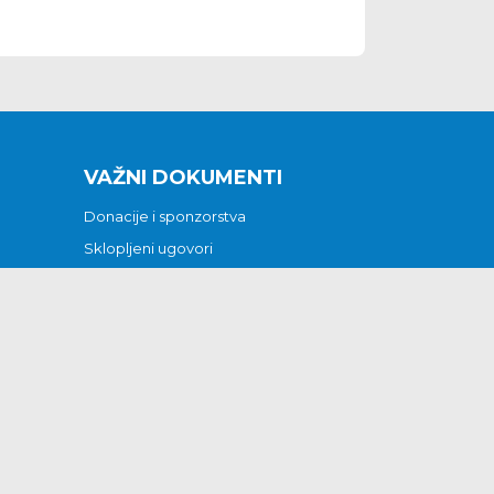
VAŽNI DOKUMENTI
Donacije i sponzorstva
Sklopljeni ugovori
Godišnji financijski izvještaji
Pristup informacijama
GODIŠNJI PLAN RADA ZA 2026
Otvoreni podaci
Izjava o pristupačnosti
Odluka o mrtvozorstvu
CJENICI KOMUNALNIH USLUGA