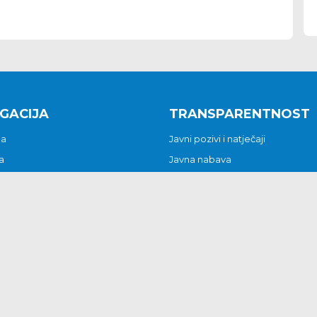
GACIJA
TRANSPARENTNOST
na
Javni pozivi i natječaji
a
Javna nabava
t
Javni pozivi i natječaji
Jedinstveni upravni odjel
be i predstavke
Općinsko vijeće
t
Općinski načelnik
Pritužbe i predstavke