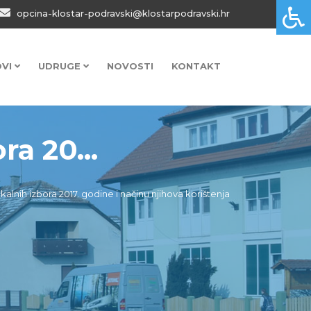
opcina-klostar-podravski@klostarpodravski.hr
OVI
UDRUGE
NOVOSTI
KONTAKT
ra 20...
okalnih izbora 2017. godine i načinu njihova korištenja