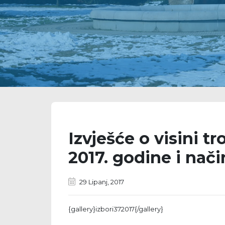
Izvješće o visini t
2017. godine i nači
29 Lipanj, 2017
{gallery}izbori372017{/gallery}