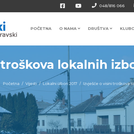
048/816 066
POČETNA
O NAMA
DRUŠTVA
KLUB
 troškova lokalnih izbo
Početna
Vijesti
Lokalni izbori 2017
Izvješće o visini troškova l