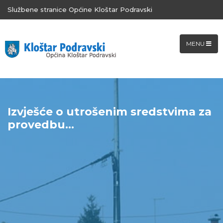
Službene stranice Općine Kloštar Podravski
MENU
​Izvješće o utrošenim sredstvima za
provedbu...