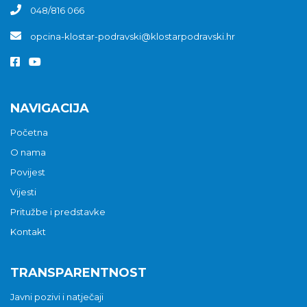
048/816 066
opcina-klostar-podravski@klostarpodravski.hr
NAVIGACIJA
Početna
O nama
Povijest
Vijesti
Pritužbe i predstavke
Kontakt
TRANSPARENTNOST
Javni pozivi i natječaji