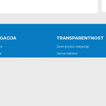
GACIJA
TRANSPARENTNOST
na
Javni pozivi i natječaji
a
Javna nabava
t
Javni pozivi i natječaji
Jedinstveni upravni odjel
be i predstavke
Općinsko vijeće
t
Općinski načelnik
Pritužbe i predstavke