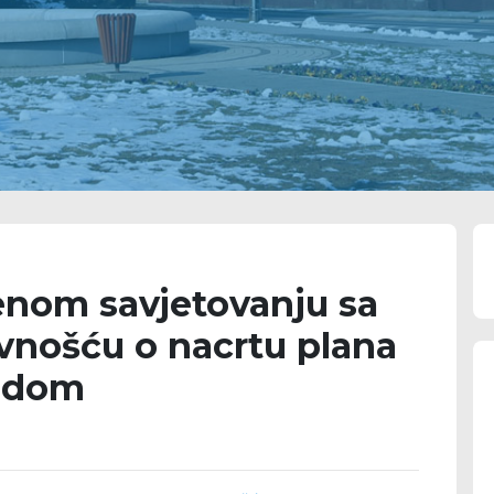
enom savjetovanju sa
vnošću o nacrtu plana
adom