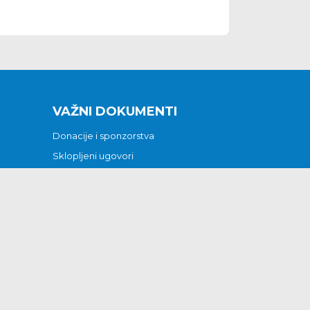
VAŽNI DOKUMENTI
Donacije i sponzorstva
Sklopljeni ugovori
Godišnji financijski izvještaji
Pristup informacijama
GODIŠNJI PLAN RADA ZA 2026
Otvoreni podaci
Izjava o pristupačnosti
Odluka o mrtvozorstvu
CJENICI KOMUNALNIH USLUGA