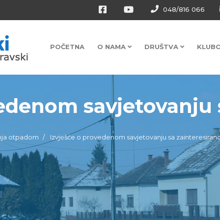
048/816 066
POČETNA
O NAMA
DRUŠTVA
KLUB
edenom savjetovanju sa
nja otpadom
Izvješće o provedenom savjetovanju sa zainteresira