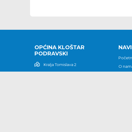
OPĆINA KLOŠTAR
NAVI
PODRAVSKI
Počet
Kralja Tomislava 2
O nam
Povijes
48362 Kloštar Podravski
Vijesti
048/816 066
Prituž
opcina-klostar-
Kontak
podravski@klostarpodravski.hr