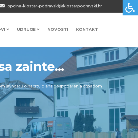
opcina-klostar-podravski@klostarpodravski.hr
OVI
UDRUGE
NOVOSTI
KONTAKT
 zainte...
nom javnošću o nacrtu plana gospodarenja otpadom