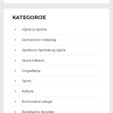
KATEGORIJE
Vijesti iz općine
Javni pozivi i natječaji
Sjednice Općinskog vijeća
Javna nabava
Događanja
Sport
Kultura
Komunalne usluge
Reciklažno dvorište