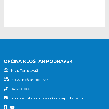
OPĆINA KLOŠTAR PODRAVSKI
Kralja Tomislava 2
48362 Kloštar Podravski
048/816 066
opcina-klostar-podravski@klostarpodravski.hr