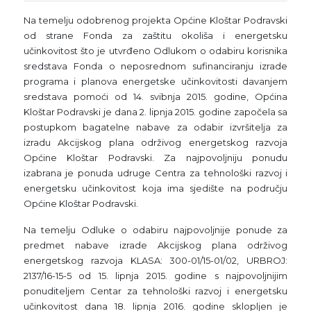
Na temelju odobrenog projekta Općine Kloštar Podravski
od strane Fonda za zaštitu okoliša i energetsku
učinkovitost što je utvrđeno Odlukom o odabiru korisnika
sredstava Fonda o neposrednom sufinanciranju izrade
programa i planova energetske učinkovitosti davanjem
sredstava pomoći od 14. svibnja 2015. godine, Općina
Kloštar Podravski je dana 2. lipnja 2015. godine započela sa
postupkom bagatelne nabave za odabir izvršitelja za
izradu Akcijskog plana održivog energetskog razvoja
Općine Kloštar Podravski. Za najpovoljniju ponudu
izabrana je ponuda udruge Centra za tehnološki razvoj i
energetsku učinkovitost koja ima sjedište na području
Općine Kloštar Podravski.
Na temelju Odluke o odabiru najpovoljnije ponude za
predmet nabave izrade Akcijskog plana održivog
energetskog razvoja KLASA: 300-01/15-01/02, URBROJ:
2137/16-15-5 od 15. lipnja 2015. godine s najpovoljnijim
ponuditeljem Centar za tehnološki razvoj i energetsku
učinkovitost dana 18. lipnja 2016. godine sklopljen je