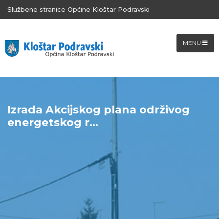
Službene stranice Općine Kloštar Podravski
MENU
Izrada Akcijskog plana održivog
energetskog r...