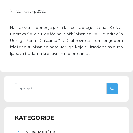
22 Travanj, 2022
Na Uskrsni ponedjeljak članice Udruge žena Kloštar
Podravski bile su gošće na Izložbi pisanica koju je priredila
Udruga žena „Guščarice“ iz Grabrovnice. Tom prigodom
izložene su pisanice naše udruge koje su izrađene sa puno
ljubavi i truda na kreativnim radionicama .
KATEGORIJE
Vijesti iz općine