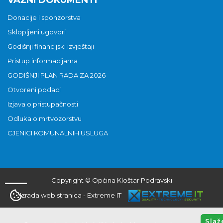
Donacije i sponzorstva
Sklopljeni ugovori
Godišnji financijski izvještaji
Pristup informacijama
GODIŠNJI PLAN RADA ZA 2026
Otvoreni podaci
Izjava o pristupačnosti
Odluka o mrtvozorstvu
CJENICI KOMUNALNIH USLUGA
Copyright © Općina Kloštar Podravski
Izrada web stranica
-
Extreme IT
Slaž