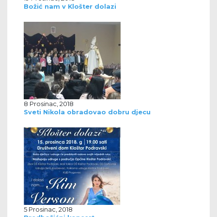
Božić nam v Klošter dolazi
8 Prosinac, 2018
Sveti Nikola obradovao dobru djecu
5 Prosinac, 2018