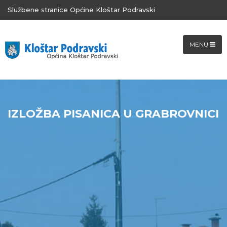
Službene stranice Općine Kloštar Podravski
MENU
IZLOŽBA PISANICA U GRABROVNICI