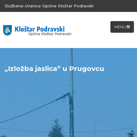
Službene stranice Općine Kloštar Podravski
MENU
„Izložba jaslica” u Prugovcu