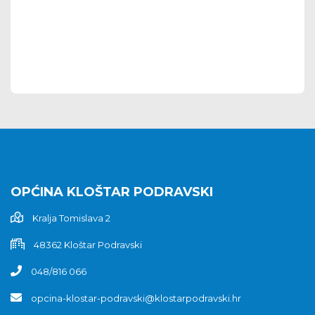
OPĆINA KLOŠTAR PODRAVSKI
Kralja Tomislava 2
48362 Kloštar Podravski
048/816 066
opcina-klostar-podravski@klostarpodravski.hr