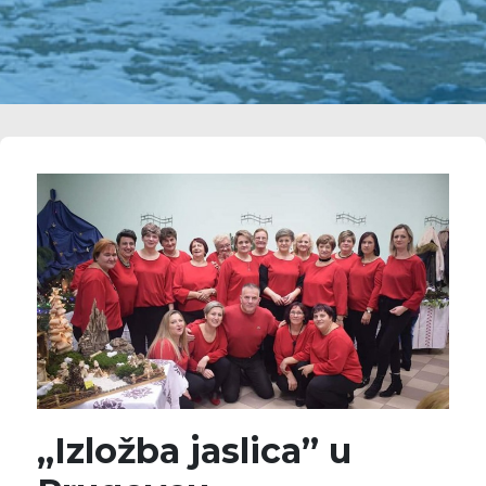
„Izložba jaslica” u