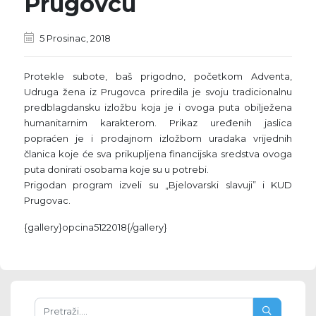
Prugovcu
5 Prosinac, 2018
Protekle subote, baš prigodno, početkom Adventa,
Udruga žena iz Prugovca priredila je svoju tradicionalnu
predblagdansku izložbu koja je i ovoga puta obilježena
humanitarnim karakterom. Prikaz uređenih jaslica
popraćen je i prodajnom izložbom uradaka vrijednih
članica koje će sva prikupljena financijska sredstva ovoga
puta donirati osobama koje su u potrebi.
Prigodan program izveli su „Bjelovarski slavuji” i KUD
Prugovac.
{gallery}opcina5122018{/gallery}