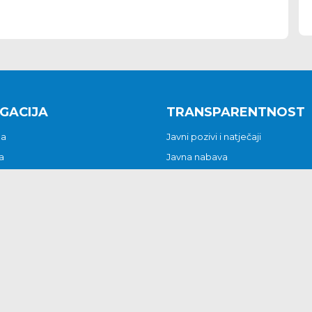
GACIJA
TRANSPARENTNOST
na
Javni pozivi i natječaji
a
Javna nabava
t
Javni pozivi i natječaji
Jedinstveni upravni odjel
be i predstavke
Općinsko vijeće
t
Općinski načelnik
Pritužbe i predstavke