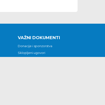
VAŽNI DOKUMENTI
Donacije i sponzorstva
Sklopljeni ugovori
Godišnji financijski izvještaji
Pristup informacijama
GODIŠNJI PLAN RADA ZA 2026
Otvoreni podaci
Izjava o pristupačnosti
Odluka o mrtvozorstvu
CJENICI KOMUNALNIH USLUGA