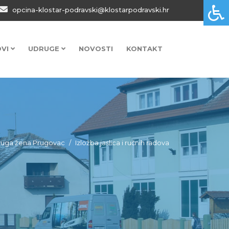
opcina-klostar-podravski@klostarpodravski.hr
OVI
UDRUGE
NOVOSTI
KONTAKT
uga žena Prugovac
Izložba jaslica i ručnih radova