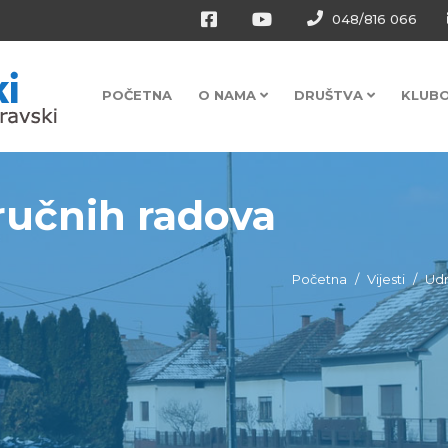
048/816 066
POČETNA
O NAMA
DRUŠTVA
KLUB
i ručnih radova
Početna
Vijesti
Udr