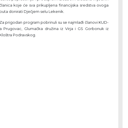
članica koje će sva prikupljena financijska sredstva ovoga
puta donirati Dječjem selu Lekenik.
Za prigodan program pobrinuli su se najmlađi članovi KUD-
a Prugovac, Glumačka družina iz Virja i GS Gorbonuk iz
Kloštra Podravskog.