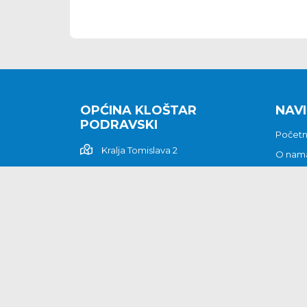
OPĆINA KLOŠTAR
NAVI
PODRAVSKI
Počet
Kralja Tomislava 2
O nam
Povijes
48362 Kloštar Podravski
Vijesti
048/816 066
Prituž
opcina-klostar-
Kontak
podravski@klostarpodravski.hr