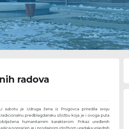
čnih radova
U subotu je Udruga žena iz Prugovca priredila svoju
tradicionalnu predblagdansku izložbu koja je i ovoga puta
obilježena humanitarnim karakterom. Prikaz uređenih
jaslica popraćen je i prodajnom izložbom uradaka vrijednih