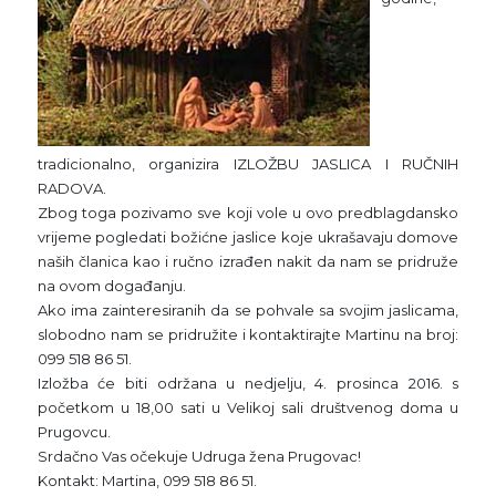
tradicionalno, organizira IZLOŽBU JASLICA I RUČNIH
RADOVA.
Zbog toga pozivamo sve koji vole u ovo predblagdansko
vrijeme pogledati božićne jaslice koje ukrašavaju domove
naših članica kao i ručno izrađen nakit da nam se pridruže
na ovom događanju.
Ako ima zainteresiranih da se pohvale sa svojim jaslicama,
slobodno nam se pridružite i kontaktirajte Martinu na broj:
099 518 86 51.
Izložba će biti održana u nedjelju, 4. prosinca 2016. s
početkom u 18,00 sati u Velikoj sali društvenog doma u
Prugovcu.
Srdačno Vas očekuje Udruga žena Prugovac!
Kontakt: Martina, 099 518 86 51.