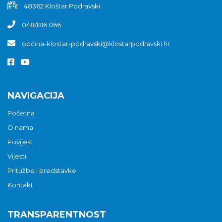
48362 Kloštar Podravski
048/816 066
opcina-klostar-podravski@klostarpodravski.hr
NAVIGACIJA
Početna
O nama
Povijest
Vijesti
Pritužbe i predstavke
Kontakt
TRANSPARENTNOST