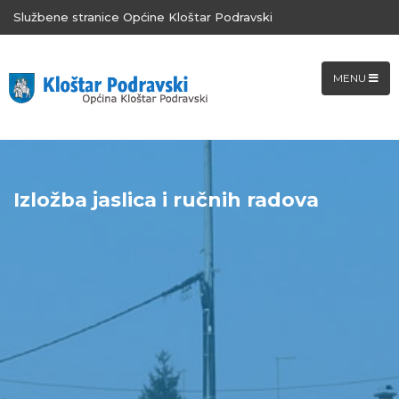
Službene stranice Općine Kloštar Podravski
MENU
Izložba jaslica i ručnih radova