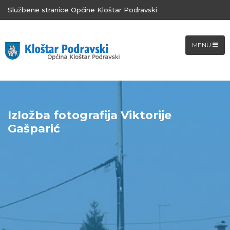
Službene stranice Općine Kloštar Podravski
MENU
Izložba fotografija Viktorije
Gašparić