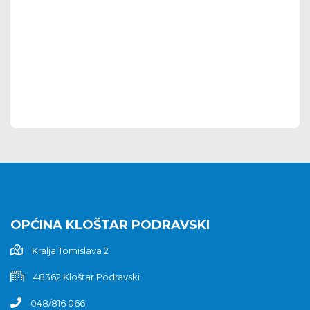
OPĆINA KLOŠTAR PODRAVSKI
Kralja Tomislava 2
48362 Kloštar Podravski
048/816 066