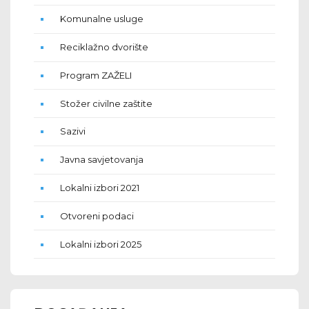
Komunalne usluge
Reciklažno dvorište
Program ZAŽELI
Stožer civilne zaštite
Sazivi
Javna savjetovanja
Lokalni izbori 2021
Otvoreni podaci
Lokalni izbori 2025