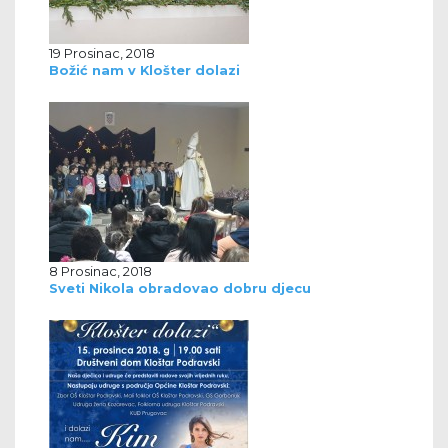
19 Prosinac, 2018
Božić nam v Klošter dolazi
8 Prosinac, 2018
Sveti Nikola obradovao dobru djecu