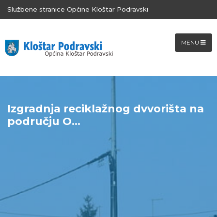
Službene stranice Općine Kloštar Podravski
MENU
Izgradnja reciklažnog dvvorišta na
području O...