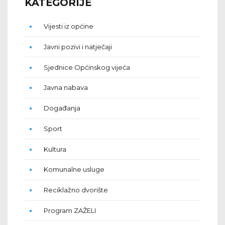
KATEGORIJE
Vijesti iz općine
Javni pozivi i natječaji
Sjednice Općinskog vijeća
Javna nabava
Događanja
Sport
Kultura
Komunalne usluge
Reciklažno dvorište
Program ZAŽELI