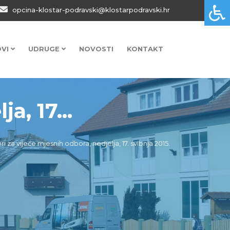
opcina-klostar-podravski@klostarpodravski.hr
OVI
UDRUGE
NOVOSTI
KONTAKT
a, 17...
ri za vijeće mjesnih odbora, nedjelja, 17. svibnja 2015.