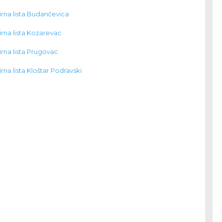
birna lista Budančevica
birna lista Kozarevac
birna lista Prugovac
irna lista Kloštar Podravski