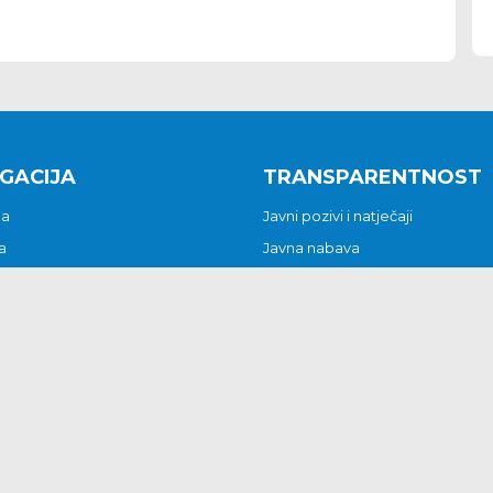
GACIJA
TRANSPARENTNOST
na
Javni pozivi i natječaji
a
Javna nabava
t
Javni pozivi i natječaji
Jedinstveni upravni odjel
be i predstavke
Općinsko vijeće
t
Općinski načelnik
Pritužbe i predstavke