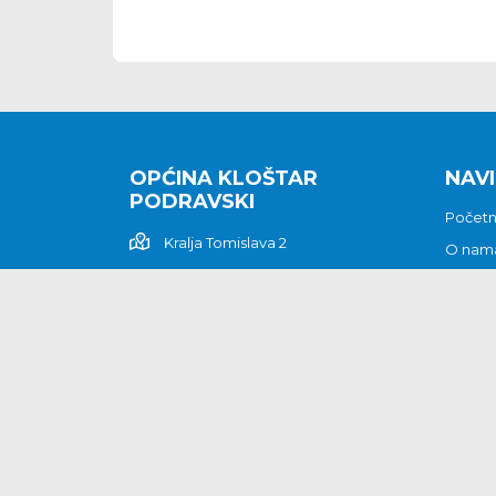
OPĆINA KLOŠTAR
NAVI
PODRAVSKI
Počet
Kralja Tomislava 2
O nam
Povijes
48362 Kloštar Podravski
Vijesti
048/816 066
Prituž
opcina-klostar-
Kontak
podravski@klostarpodravski.hr