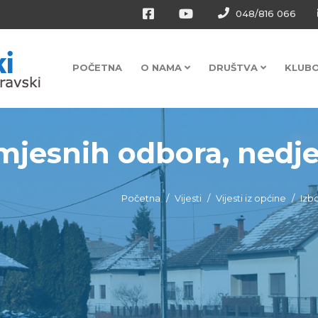
048/816 066
POČETNA
O NAMA
DRUŠTVA
KLUB
mjesnih odbora, nedjelj
Početna
Vijesti
Vijesti iz općine
Izbo