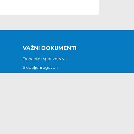
VAŽNI DOKUMENTI
Donacije i sponzorstva
Sklopljeni ugovori
Godišnji financijski izvještaji
Pristup informacijama
GODIŠNJI PLAN RADA ZA 2026
Otvoreni podaci
Izjava o pristupačnosti
Odluka o mrtvozorstvu
CJENICI KOMUNALNIH USLUGA