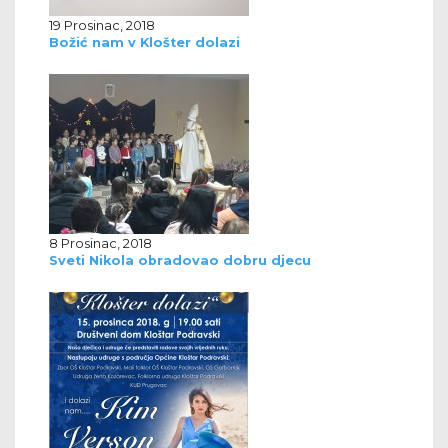
19 Prosinac, 2018
Božić nam v Klošter dolazi
8 Prosinac, 2018
Sveti Nikola obradovao dobru djecu