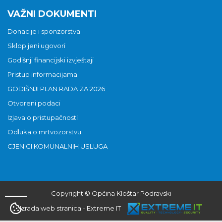
VAŽNI DOKUMENTI
Donacije i sponzorstva
Sklopljeni ugovori
Godišnji financijski izvještaji
Pristup informacijama
GODIŠNJI PLAN RADA ZA 2026
Otvoreni podaci
Izjava o pristupačnosti
Odluka o mrtvozorstvu
CJENICI KOMUNALNIH USLUGA
Copyright © Općina Kloštar Podravski
Izrada web stranica
-
Extreme IT