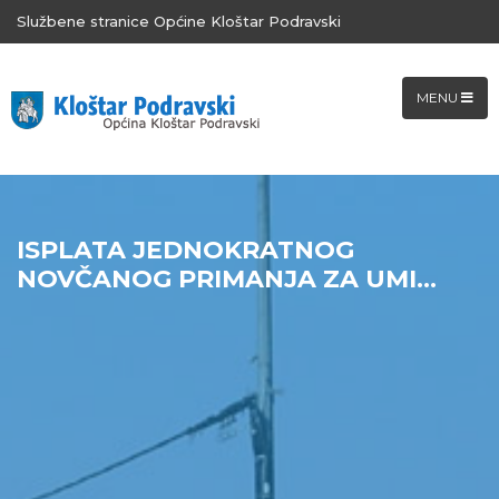
Službene stranice Općine Kloštar Podravski
MENU
ISPLATA JEDNOKRATNOG
NOVČANOG PRIMANJA ZA UMI...