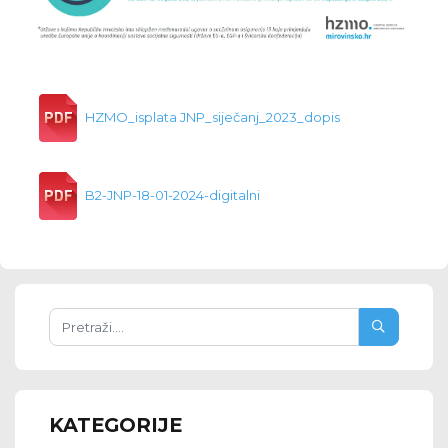
HZMO_isplata JNP_siječanj_2023_dopis
B2-JNP-18-01-2024-digitalni
KATEGORIJE