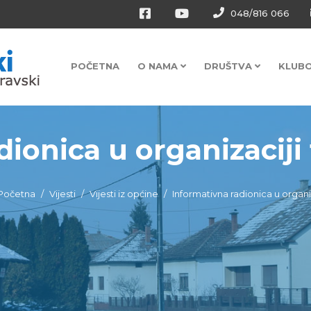
048/816 066
POČETNA
O NAMA
DRUŠTVA
KLUB
ionica u organizaciji t
Početna
Vijesti
Vijesti iz općine
Informativna radionica u organi