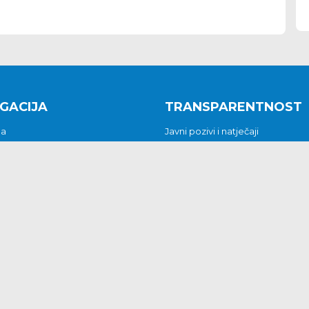
GACIJA
TRANSPARENTNOST
na
Javni pozivi i natječaji
a
Javna nabava
t
Javni pozivi i natječaji
Jedinstveni upravni odjel
be i predstavke
Općinsko vijeće
t
Općinski načelnik
Pritužbe i predstavke