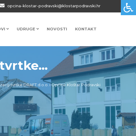
opcina-klostar-podravski@klostarpodravski.hr
OVI
UDRUGE
NOVOSTI
KONTAKT
vrtke...
zaciji tvrtke DRAFT d.o.o. i Općine Kloštar Podravski