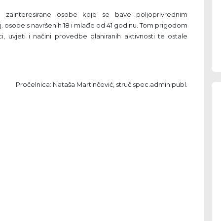
ve zainteresirane osobe koje se bave poljoprivrednim
 tj. osobe s navršenih 18 i mlađe od 41 godinu. Tom prigodom
snici, uvjeti i načini provedbe planiranih aktivnosti te ostale
Pročelnica: Nataša Martinčević, struč.spec.admin.publ.