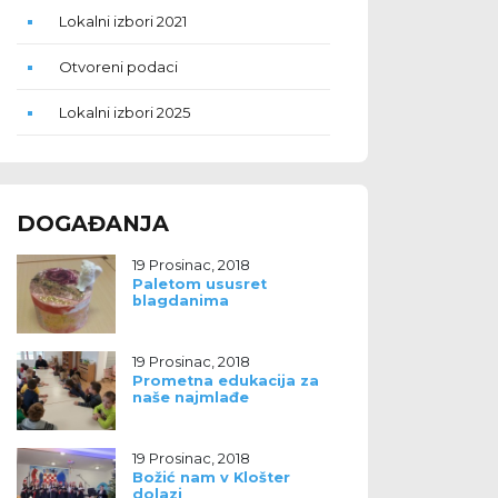
Lokalni izbori 2021
Otvoreni podaci
Lokalni izbori 2025
DOGAĐANJA
19 Prosinac, 2018
Paletom ususret
blagdanima
19 Prosinac, 2018
Prometna edukacija za
naše najmlađe
19 Prosinac, 2018
Božić nam v Klošter
dolazi