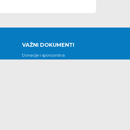
VAŽNI DOKUMENTI
Donacije i sponzorstva
Sklopljeni ugovori
Godišnji financijski izvještaji
Pristup informacijama
GODIŠNJI PLAN RADA ZA 2026
Otvoreni podaci
Izjava o pristupačnosti
Odluka o mrtvozorstvu
CJENICI KOMUNALNIH USLUGA