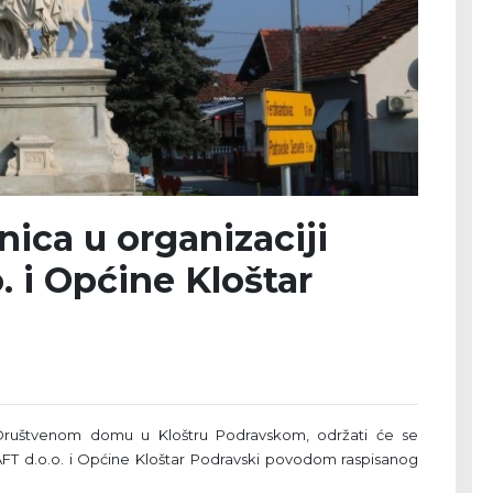
nica u organizaciji
. i Općine Kloštar
u Društvenom domu u Kloštru Podravskom, održati će se
RAFT d.o.o. i Općine Kloštar Podravski povodom raspisanog