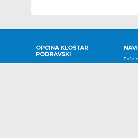
OPĆINA KLOŠTAR
NAVI
PODRAVSKI
Počet
Kralja Tomislava 2
O nam
Povijes
48362 Kloštar Podravski
Vijesti
048/816 066
Prituž
opcina-klostar-
Kontak
podravski@klostarpodravski.hr